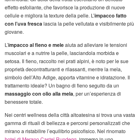
effetto esfoliante, che favorisce la produzione di nuove
cellule e migliora la texture della pelle. L’
impacco fatto
con l’uva fresca
lascia la pelle vellutata e visibilmente più
giovane.
L’
impacco al fieno e mele
aiuta ad alleviare le tensioni
muscolari e a nutrire la pelle, lasciandola morbida e
setosa. Il fieno, raccolto nei prati alpini, è noto per le sue
proprietà decontratturanti e rilassanti, mentre la mela,
simbolo dell’Alto Adige, apporta vitamine e idratazione. Il
trattamento ideale? Un bagno di fieno seguito da un
massaggio con olio alla mela
, per un’esperienza di
benessere totale.
Nei centri wellness della città altoatesina si trova una vasta
gamma di rituali di bellezza e percorsi personalizzati che
mirano a ristabilire l’equilibrio psicofisico. Nel rinomato
hotel di Merano Castel Rundegg
, immerso in uno