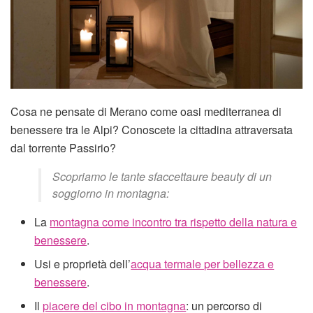
Cosa ne pensate di Merano come oasi mediterranea di
benessere tra le Alpi? Conoscete la cittadina attraversata
dal torrente Passirio?
Scopriamo le tante sfaccettaure beauty di un
soggiorno in montagna:
La
montagna come incontro tra rispetto della natura e
benessere
.
Usi e proprietà dell’
acqua termale per bellezza e
benessere
.
Il
piacere del cibo in montagna
: un percorso di