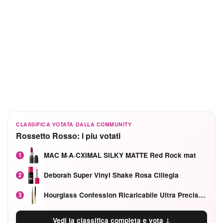
CLASSIFICA VOTATA DALLA COMMUNITY
Rossetto Rosso: i piu votati
MAC M·A·CXIMAL SILKY MATTE Red Rock mat
1
Deborah Super Vinyl Shake Rosa Ciliegia
2
Hourglass Confession Ricaricabile Ultra Preciso Ad Alta Intensità Secretly Classic Red
3
Vedi la classifica completa e vota ↓