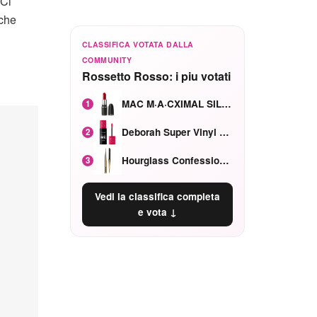
 Ci
che
CLASSIFICA VOTATA DALLA
COMMUNITY
Rossetto Rosso: i piu votati
MAC M·A·CXIMAL SILKY MATTE Red Rock mat
1
Deborah Super Vinyl Shake Rosa Ciliegia
2
Hourglass Confession Ricaricabile Ultra Preciso Ad Alta Intensità Secretly Classic Red
3
Vedi la classifica completa
e vota ↓