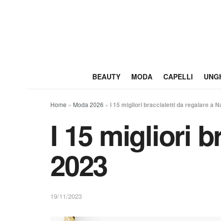
BEAUTY
MODA
CAPELLI
UNG
Home
»
Moda 2026
»
I 15 migliori braccialetti da regalare a 
I 15 migliori b
2023
19/11/2023