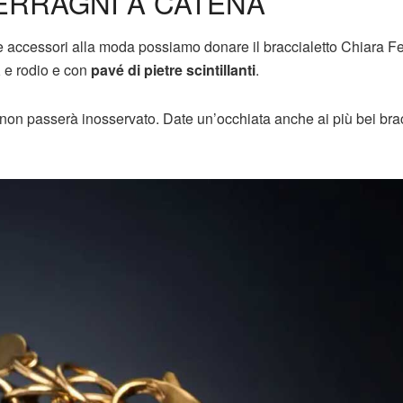
ERRAGNI A CATENA
e accessori alla moda possiamo donare il braccialetto Chiara Fe
K
e rodio e con
pavé di pietre scintillanti
.
non passerà inosservato. Date un’occhiata anche ai più bei brac