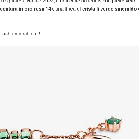
a regalare a Natale 2023, il bracciale da tennis con pietre verdi.
ccatura in oro rosa 14k
una linea di
cristalli verde smeraldo
fashion e raffinati!