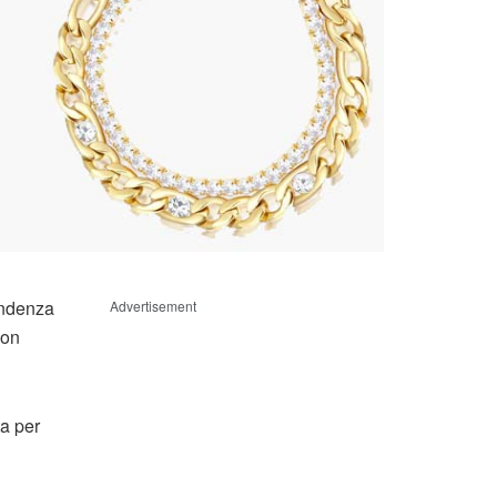
tendenza
Advertisement
non
ta per