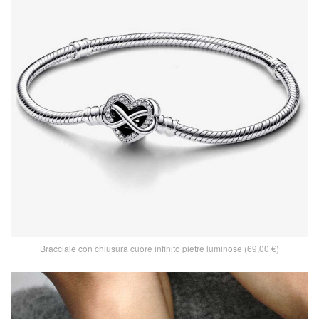
Bracciale con chiusura cuore infinito pietre luminose (69,00 €)