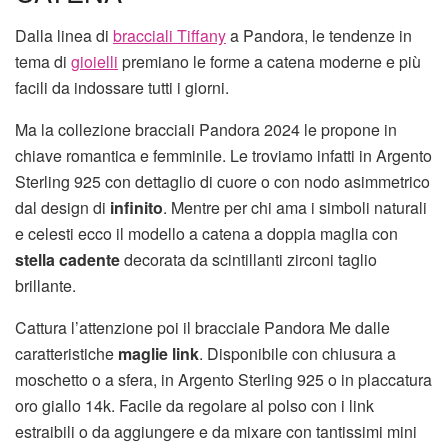
Dalla linea di
bracciali Tiffany
a Pandora, le tendenze in
tema di
gioielli
premiano le forme a catena moderne e più
facili da indossare tutti i giorni.
Ma la collezione bracciali Pandora 2024 le propone in
chiave romantica e femminile. Le troviamo infatti in Argento
Sterling 925 con dettaglio di cuore o con nodo asimmetrico
dal design di
infinito
. Mentre per chi ama i simboli naturali
e celesti ecco il modello a catena a doppia maglia con
stella cadente
decorata da scintillanti zirconi taglio
brillante.
Cattura l’attenzione poi il bracciale Pandora Me dalle
caratteristiche
maglie link
. Disponibile con chiusura a
moschetto o a sfera, in Argento Sterling 925 o in placcatura
oro giallo 14k. Facile da regolare al polso con i link
estraibili o da aggiungere e da mixare con tantissimi mini