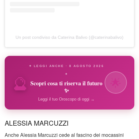
Un post condiviso da Caterina Balivo (@caterinabalivo)
✦ LEGGI ANCHE · 8 AGOSTO 2026
🔮
✦
🌟
Scopri cosa ti riserva il futuro
✨
Leggi il tuo Oroscopo di oggi →
ALESSIA MARCUZZI
Anche Alessia Marcuzzi cede al fascino dei mocassini