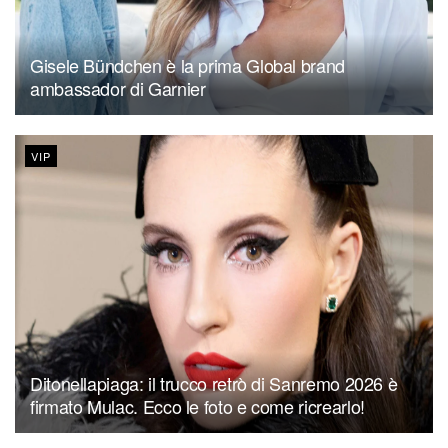
Gisele Bündchen è la prima Global brand
ambassador di Garnier
VIP
Ditonellapiaga: il trucco retrò di Sanremo 2026 è
firmato Mulac. Ecco le foto e come ricrearlo!