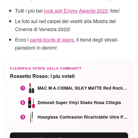
Tutti i più bei
look agli Emmy Awards 2022
: foto!
Le foto sul red carpet dei vestiti alla Mostra del
Cinema di Venezia 2022!
Ecco i
panta boots di jeans
, il trend degli stivali-
pantaloni in denim!
CLASSIFICA VOTATA DALLA COMMUNITY
Rossetto Rosso: i piu votati
MAC M·A·CXIMAL SILKY MATTE Red Rock mat
1
Deborah Super Vinyl Shake Rosa Ciliegia
2
Hourglass Confession Ricaricabile Ultra Preciso Ad Alta Intensità Secretly Classic Red
3