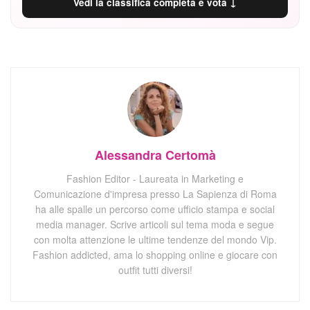
Vedi la classifica completa e vota ↓
Alessandra Certomà
Fashion Editor - Laureata in Marketing e
Comunicazione d'impresa presso La Sapienza di Roma
ha alle spalle un percorso come ufficio stampa e social
media manager. Scrive articoli sul tema moda e segue
con molta attenzione le ultime tendenze del mondo Vip.
Fashion addicted, ama lo shopping online e giocare con
outfit tutti diversi!