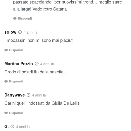
passate spacciandoli per nuovissimi trend… meglio stare
alla larga! Vade retro Satana
Rispondi
solow
4 anni fa
I mocassini non mi sono mai piaciuti!
Rispondi
Martina Porzio
4 anni fa
Credo di odiarli fin dalla nascita…
Rispondi
Danywave
4 anni fa
Carini quelli indossati da Giulia De Lellis
Rispondi
G.
4 anni fa