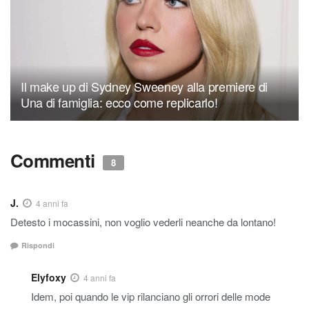
Il make up di Sydney Sweeney alla premiere di
Una di famiglia: ecco come replicarlo!
Commenti
8
J.
4 anni fa
Detesto i mocassini, non voglio vederli neanche da lontano!
Rispondi
Elyfoxy
4 anni fa
Idem, poi quando le vip rilanciano gli orrori delle mode