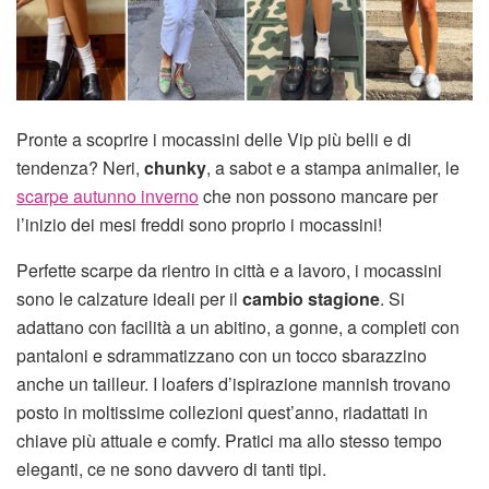
Pronte a scoprire i mocassini delle Vip più belli e di
tendenza? Neri,
chunky
, a sabot e a stampa animalier, le
scarpe autunno inverno
che non possono mancare per
l’inizio dei mesi freddi sono proprio i mocassini!
Perfette scarpe da rientro in città e a lavoro, i mocassini
sono le calzature ideali per il
cambio stagione
. Si
adattano con facilità a un abitino, a gonne, a completi con
pantaloni e sdrammatizzano con un tocco sbarazzino
anche un tailleur. I loafers d’ispirazione mannish trovano
posto in moltissime collezioni quest’anno, riadattati in
chiave più attuale e comfy. Pratici ma allo stesso tempo
eleganti, ce ne sono davvero di tanti tipi.