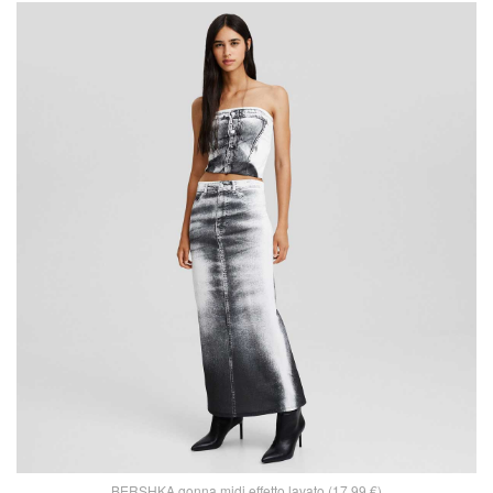
BERSHKA gonna midi effetto lavato (17,99 €)