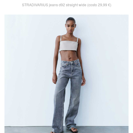
STRADIVARIUS jeans d92 straight wide (costo 29,99 €)