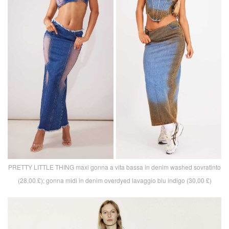
PRETTY LITTLE THING maxi gonna a vita bassa in denim washed sovratinto
(28,00 £); gonna midi in denim overdyed lavaggio blu indigo (30,00 £)