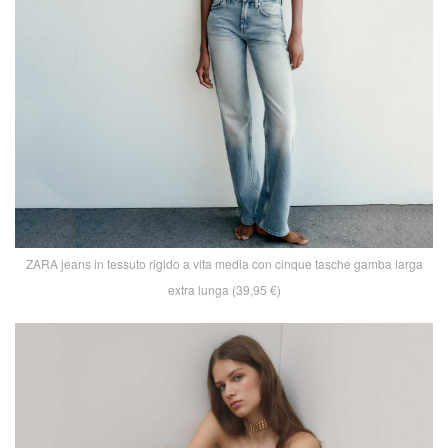
ZARA jeans in tessuto rigido a vita media con cinque tasche gamba larga
extra lunga (39,95 €)