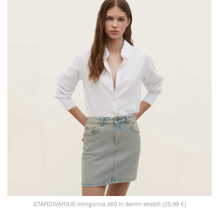
STARDIVARIUS minigonna d60 in denim stretch (25,99 €)