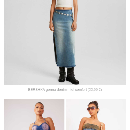
BERSHKA gonna denim midi comfort (22,99 €)