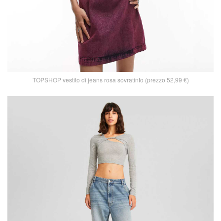
TOPSHOP vestito di jeans rosa sovratinto (prezzo 52,99 €)