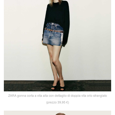
ZARA gonna corta a vita alta con dettaglio di doppia vita orlo sfrangiato
(prezzo 39,95 €)