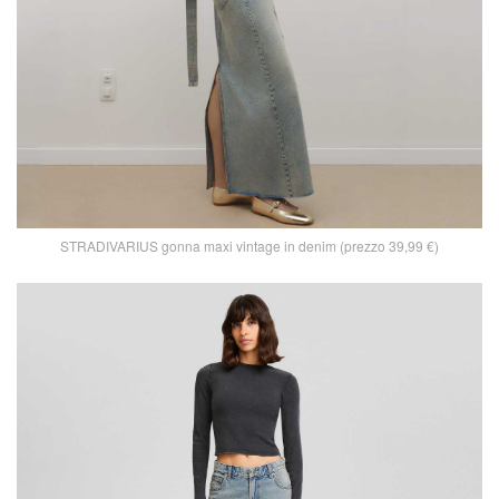
STRADIVARIUS gonna maxi vintage in denim (prezzo 39,99 €)