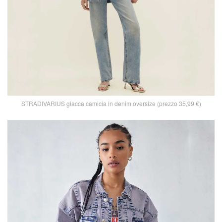
STRADIVARIUS giacca camicia in denim oversize (prezzo 35,99 €)