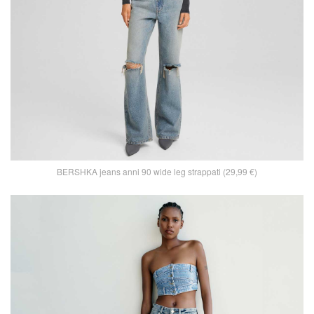
BERSHKA jeans anni 90 wide leg strappati (29,99 €)