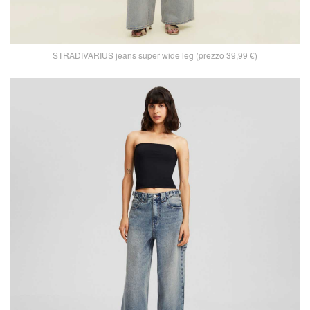
STRADIVARIUS jeans super wide leg (prezzo 39,99 €)