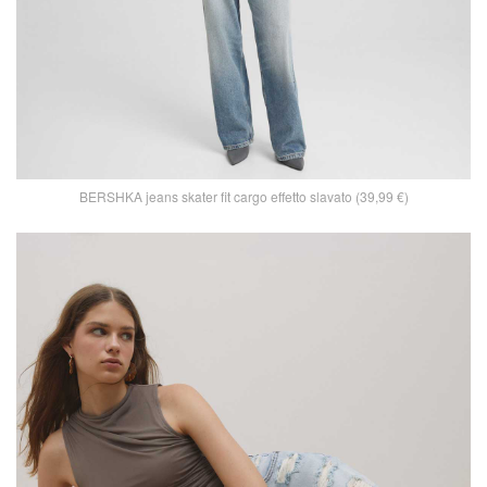
BERSHKA jeans skater fit cargo effetto slavato (39,99 €)