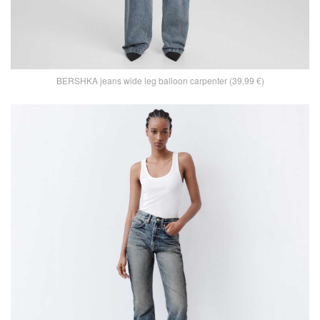
BERSHKA jeans wide leg balloon carpenter (39,99 €)