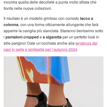
incontra quella delle décolleté a punta molto sfilata che
tionfa nelle nuove collezioni.
Il risultato è un modello grintoso con comodo
tacco a
colonna
, con una forma otticamente allungante che farà
apparire la caviglia più slanciata. Staranno benissimo sotto
i
pantaloni cropped
e
a sigaretta
per un perfetto look in
stile parigino! Date un’occhiata anche alla
tendenza dei
capi in pelle e similpelle per l’autunno 2024
.