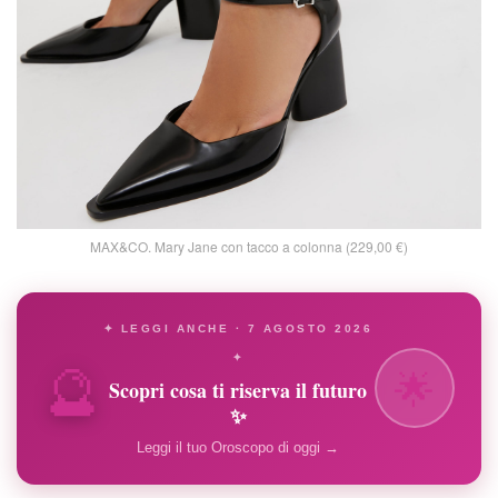
MAX&CO. Mary Jane con tacco a colonna (229,00 €)
✦ LEGGI ANCHE · 7 AGOSTO 2026
🔮
✦
🌟
Scopri cosa ti riserva il futuro
✨
Leggi il tuo Oroscopo di oggi →