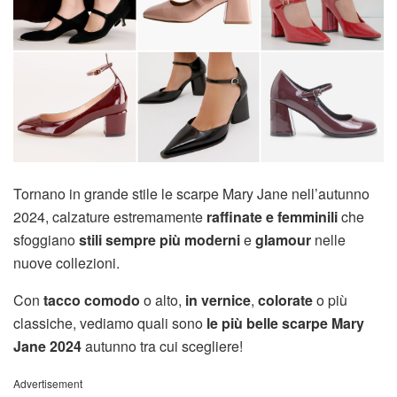
Tornano in grande stile le scarpe Mary Jane nell’autunno
2024, calzature estremamente
raffinate e femminili
che
sfoggiano
stili sempre più moderni
e
glamour
nelle
nuove collezioni.
Con
tacco comodo
o alto,
in vernice
,
colorate
o più
classiche, vediamo quali sono
le più belle scarpe Mary
Jane
2024
autunno tra cui scegliere!
Advertisement