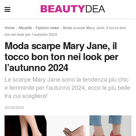
Home
»
Attualità
»
Fashion news
»
Moda scarpe Mary Jane, il tocco bon
ton nei look per l’autunno 2024
Moda scarpe Mary Jane, il
tocco bon ton nei look per
l’autunno 2024
Le scarpe Mary Jane sono la tendenza più chic
e femminile per l'autunno 2024, ecco le più belle
tra cui scegliere!
20/09/2024