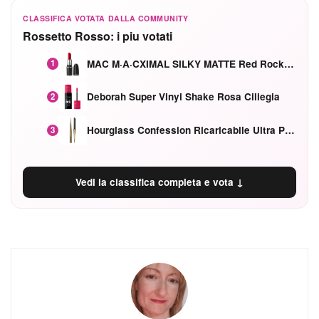
CLASSIFICA VOTATA DALLA COMMUNITY
Rossetto Rosso: i piu votati
MAC M·A·CXIMAL SILKY MATTE Red Rock mat
1
Deborah Super Vinyl Shake Rosa Ciliegia
2
Hourglass Confession Ricaricabile Ultra Preciso Ad Alta Intensità Secretly Classic Red
3
Vedi la classifica completa e vota ↓