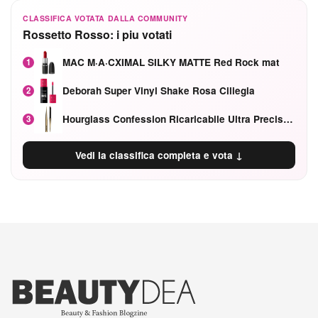
CLASSIFICA VOTATA DALLA COMMUNITY
Rossetto Rosso: i piu votati
MAC M·A·CXIMAL SILKY MATTE Red Rock mat
1
Deborah Super Vinyl Shake Rosa Ciliegia
2
Hourglass Confession Ricaricabile Ultra Preciso Ad Alta Intensità Secretly Classic Red
3
Vedi la classifica completa e vota ↓