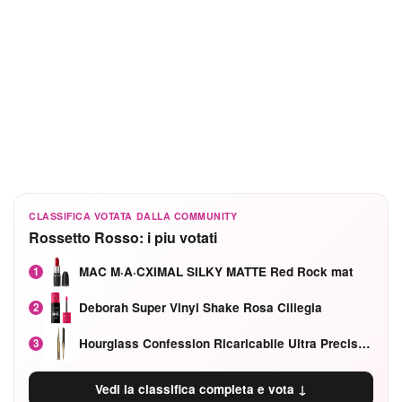
CLASSIFICA VOTATA DALLA COMMUNITY
Rossetto Rosso: i piu votati
MAC M·A·CXIMAL SILKY MATTE Red Rock mat
1
Deborah Super Vinyl Shake Rosa Ciliegia
2
Hourglass Confession Ricaricabile Ultra Preciso Ad Alta Intensità Secretly Classic Red
3
Vedi la classifica completa e vota ↓