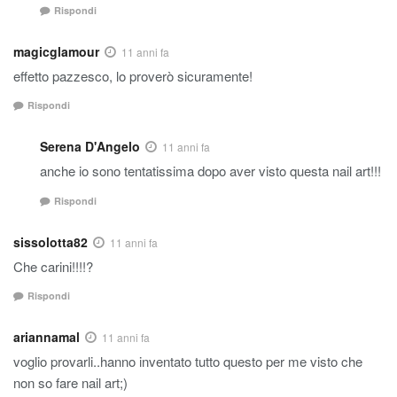
Rispondi
magicglamour
11 anni fa
effetto pazzesco, lo proverò sicuramente!
Rispondi
Serena D'Angelo
11 anni fa
anche io sono tentatissima dopo aver visto questa nail art!!!
Rispondi
sissolotta82
11 anni fa
Che carini!!!!?
Rispondi
ariannamal
11 anni fa
voglio provarli..hanno inventato tutto questo per me visto che
non so fare nail art;)