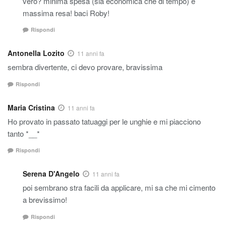
vero? minima spesa (sia economica che di tempo) e
massima resa! baci Roby!
Rispondi
Antonella Lozito
11 anni fa
sembra divertente, ci devo provare, bravissima
Rispondi
Maria Cristina
11 anni fa
Ho provato in passato tatuaggi per le unghie e mi piacciono
tanto *__*
Rispondi
Serena D'Angelo
11 anni fa
poi sembrano stra facili da applicare, mi sa che mi cimento
a brevissimo!
Rispondi