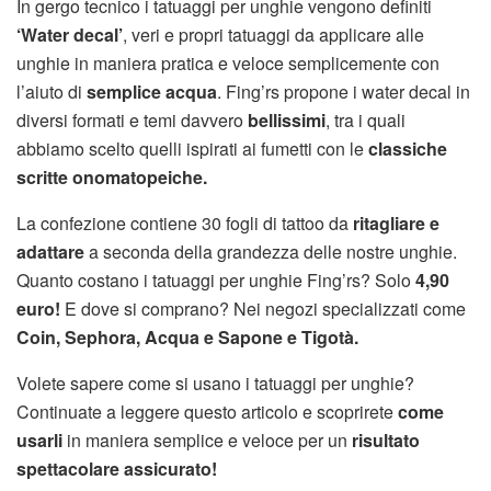
In gergo tecnico i tatuaggi per unghie vengono definiti
‘Water decal’
, veri e propri tatuaggi da applicare alle
unghie in maniera pratica e veloce semplicemente con
l’aiuto di
semplice acqua
. Fing’rs propone i water decal in
diversi formati e temi davvero
bellissimi
, tra i quali
abbiamo scelto quelli ispirati ai fumetti con le
classiche
scritte onomatopeiche.
La confezione contiene 30 fogli di tattoo da
ritagliare e
adattare
a seconda della grandezza delle nostre unghie.
Quanto costano i tatuaggi per unghie Fing’rs? Solo
4,90
euro!
E dove si comprano? Nei negozi specializzati come
Coin, Sephora, Acqua e Sapone e Tigotà.
Volete sapere come si usano i tatuaggi per unghie?
Continuate a leggere questo articolo e scoprirete
come
usarli
in maniera semplice e veloce per un
risultato
spettacolare assicurato!