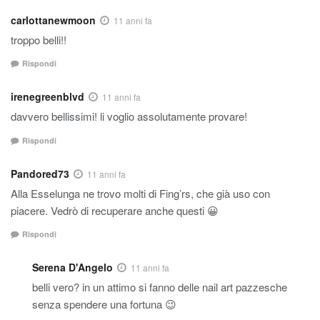
carlottanewmoon
11 anni fa
troppo belli!!
Rispondi
irenegreenblvd
11 anni fa
davvero bellissimi! li voglio assolutamente provare!
Rispondi
Pandored73
11 anni fa
Alla Esselunga ne trovo molti di Fing’rs, che già uso con
piacere. Vedrò di recuperare anche questi 😀
Rispondi
Serena D'Angelo
11 anni fa
belli vero? in un attimo si fanno delle nail art pazzesche
senza spendere una fortuna 😉