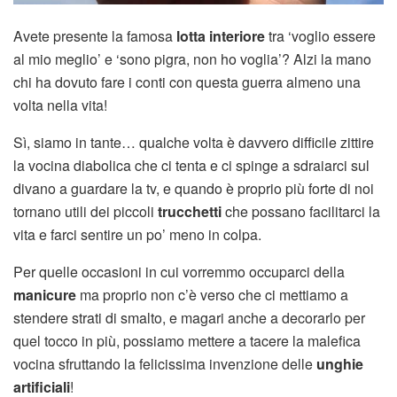
Avete presente la famosa
lotta interiore
tra ‘voglio essere
al mio meglio’ e ‘sono pigra, non ho voglia’? Alzi la mano
chi ha dovuto fare i conti con questa guerra almeno una
volta nella vita!
Sì, siamo in tante… qualche volta è davvero difficile zittire
la vocina diabolica che ci tenta e ci spinge a sdraiarci sul
divano a guardare la tv, e quando è proprio più forte di noi
tornano utili dei piccoli
trucchetti
che possano facilitarci la
vita e farci sentire un po’ meno in colpa.
Per quelle occasioni in cui vorremmo occuparci della
manicure
ma proprio non c’è verso che ci mettiamo a
stendere strati di smalto, e magari anche a decorarlo per
quel tocco in più, possiamo mettere a tacere la malefica
vocina sfruttando la felicissima invenzione delle
unghie
artificiali
!