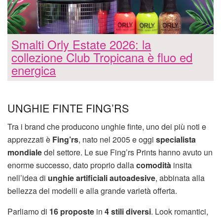
Smalti Orly Estate 2026: la
collezione Club Tropicana è fluo ed
energica
UNGHIE FINTE FING’RS
Tra i brand che producono unghie finte, uno dei più noti e
apprezzati è
Fing’rs
, nato nel 2005 e oggi
specialista
mondiale
del settore. Le sue Fing’rs Prints hanno avuto un
enorme successo, dato proprio dalla
comodità
insita
nell’idea di
unghie artificiali autoadesive
, abbinata alla
bellezza dei modelli e alla grande varietà offerta.
Parliamo di
16 proposte
in
4 stili diversi
. Look romantici,