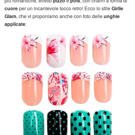
più romantiche, effetto
pizzo
e
pois
, con charm a forma di
cuore
per un incantevole tocco retro! Ecco lo stile
Girlie
Glam
, che vi proponiamo anche con foto delle
unghie
applicate
: