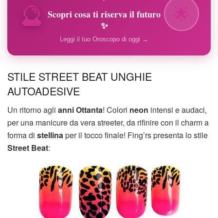
🔮
🌟
Scopri cosa ti riserva il futuro
✨
Leggi il tuo Oroscopo di oggi →
STILE STREET BEAT UNGHIE
AUTOADESIVE
Un ritorno agli
anni Ottanta
! Colori
neon
intensi e audaci,
per una manicure da vera streeter, da rifinire con il charm a
forma di
stellina
per il tocco finale! Fing’rs presenta lo stile
Street Beat
: