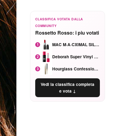
CLASSIFICA VOTATA DALLA
COMMUNITY
Rossetto Rosso: i piu votati
MAC M·A·CXIMAL SILKY MATTE Red Rock mat
1
Deborah Super Vinyl Shake Rosa Ciliegia
2
Hourglass Confession Ricaricabile Ultra Preciso Ad Alta Intensità Secretly Classic Red
3
Vedi la classifica completa
e vota ↓