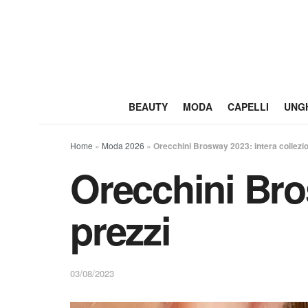
BEAUTY
MODA
CAPELLI
UNG
Home
»
Moda 2026
»
Orecchini Brosway 2023: intera collezio
Orecchini Bro
prezzi
03/08/2023