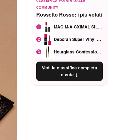
CLASSIFICA VOTATA DALLA
COMMUNITY
Rossetto Rosso: i piu votati
MAC M·A·CXIMAL SILKY MATTE Red Rock mat
1
Deborah Super Vinyl Shake Rosa Ciliegia
2
Hourglass Confession Ricaricabile Ultra Preciso Ad Alta Intensità Secretly Classic Red
3
Vedi la classifica completa
e vota ↓