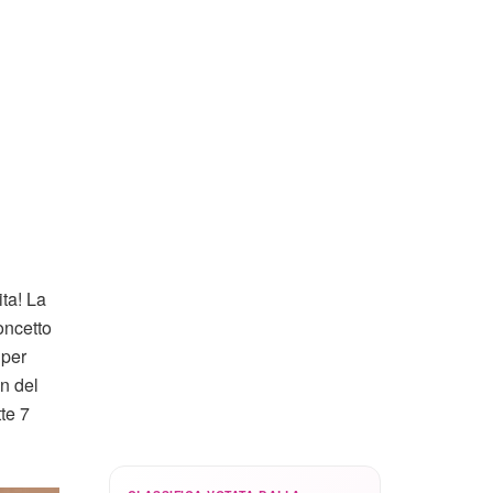
ta! La
oncetto
 per
an del
te 7