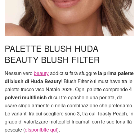
PALETTE BLUSH HUDA
BEAUTY BLUSH FILTER
Nessun vero
beauty
addict si farà sfuggire
la prima palette
di blush di Huda Beauty
! Blush Filter è il must have tra le
palette trucco viso Natale 2025. Ogni palette comprende
4
polveri
multifinish
di cui tre opache e una perlata, da
usare singolarmente o nella combinazione che preferiamo.
Le varianti tra cui scegliere sono 3, tra cui Toasty Peach, in
grado di valorizzare molteplici incarnati con le sue tonalità
pescate (
disponibile qui
).