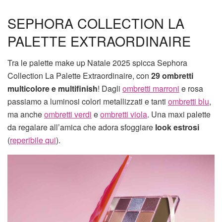
SEPHORA COLLECTION LA
PALETTE EXTRAORDINAIRE
Tra le palette make up Natale 2025 spicca Sephora
Collection La Palette Extraordinaire, con
29 ombretti
multicolore e multifinish
! Dagli
ombretti marroni
e rosa
passiamo a luminosi colori metallizzati e tanti
ombretti blu
,
ma anche
ombretti verdi
e
ombretti viola
. Una maxi palette
da regalare all’amica che adora sfoggiare
look estrosi
(
reperibile qui
).