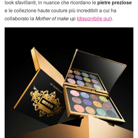
look sfavillanti, in nuance che ricordano le
pietre preziose
e le collezione haute couture più incredibili a cui ha
collaborato la
Mother
of make up
(
disponibile qui
).