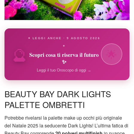
✦ LEGGI ANCHE · 9 AGOSTO 2026
🔮
✦
🌟
Scopri cosa ti riserva il futuro
✨
Leggi il tuo Oroscopo di oggi →
BEAUTY BAY DARK LIGHTS
PALETTE OMBRETTI
Potrebbe rivelarsi la palette make up occhi più originale
del Natale 2025 la seducente Dark Lights! L’ultima fatica di
Beauty Bay comprende
20 polveri multifinish
in nuance