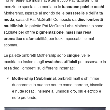
Tra le referenze must have del trucco Pat McGrath una
menzione speciale la meritano le
lussuose palette occhi
Mothership, ispirate al mondo delle
passerelle
e dell’
alta
moda
, casa di Pat McGrath! Composte da
dieci ombretti
multifinish
, le palette Pat McGrath Labs Mothership sono
studiate per offrire
pigmentazione
,
massima resa
cromatica
e
sfumabilità
, per look impeccabili e mai
scontati.
Le palette ombretti Mothership sono
cinque
, ve le
mostriamo insieme agli
swatches ufficiali
per osservare la
resa
degli ombretti su differenti incarnati:
Mothership I Subliminal
, ombretti matt e shimmer
duochrome in nuance neutre come marrone, biscotto
e nude rosati, insieme a luminosi oro, blu elettrico e
nero profondo;