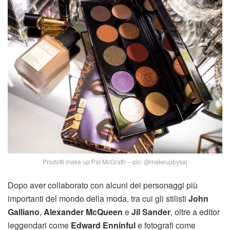
Prodotti make up Pat McGrath – pic: @makeupbysaj
Dopo aver collaborato con alcuni dei personaggi più
importanti del mondo della moda, tra cui gli stilisti
John
Galliano
,
Alexander McQueen
e
Jil Sander
, oltre a editor
leggendari come
Edward Enninful
e fotografi come