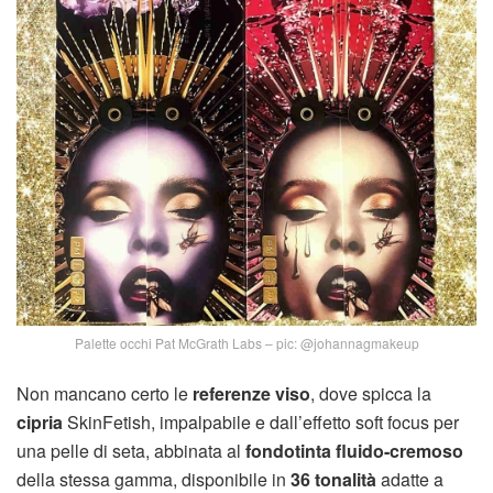
Palette occhi Pat McGrath Labs – pic: @johannagmakeup
Non mancano certo le
referenze viso
, dove spicca la
cipria
SkinFetish, impalpabile e dall’effetto soft focus per
una pelle di seta, abbinata al
fondotinta fluido-cremoso
della stessa gamma, disponibile in
36 tonalità
adatte a