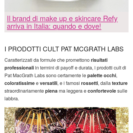
Il brand di make up e skincare Refy
arriva in Italia: quando e dove!
I PRODOTTI CULT PAT MCGRATH LABS
Caratterizzati da formule che promettono
risultati
professionali
in termini di payoff e durata, i prodotti cult di
Pat MacGrath Labs sono certamente le
palette occhi
,
coloratissime
e
versatili
, e i famosi
rossetti
, dalla
texture
straordinariamente
piena
ma leggera e
confortevole
sulle
labbra.