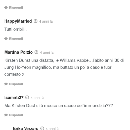
Rispondi
HappyMarried
4 anni fa
Tutti orribili..
Rispondi
Martina Porzio
4 anni fa
Kirsten Dunst una disfatta, le Williams vabbè…l’abito anni ’30 di
Jung Ho-Yeon magnifico, ma buttato un po’ a caso e fuori
contesto :/
Rispondi
Isamirti27
4 anni fa
Ma Kirsten Dust si è messa un sacco dell’immondizia???
Rispondi
Erika Verzaro
4 anni fa