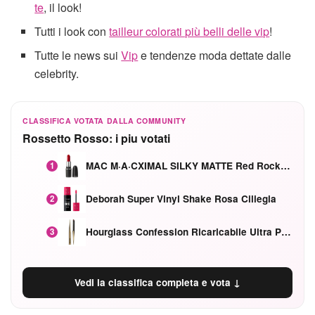
te
, il look!
Tutti i look con
tailleur colorati più belli delle vip
!
Tutte le news sui
Vip
e tendenze moda dettate dalle
celebrity.
CLASSIFICA VOTATA DALLA COMMUNITY
Rossetto Rosso: i piu votati
MAC M·A·CXIMAL SILKY MATTE Red Rock mat
1
Deborah Super Vinyl Shake Rosa Ciliegia
2
Hourglass Confession Ricaricabile Ultra Preciso Ad Alta Intensità Secretly Classic Red
3
Vedi la classifica completa e vota ↓