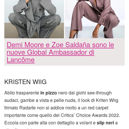
Demi Moore e Zoe Saldaña sono le
nuove Global Ambassador di
Lancôme
KRISTEN WIIG
Abito trasparente
in pizzo
nero dai giohi see-through
audaci, gambe a vista e pelle nuda, il look di Kriten Wiig
firmato Radarte non si addice molto a un red carpet
importante come quello dei Critics’ Choice Awards 2022.
Eccola con parte alta con dettaglio a volant e
slip neri
a