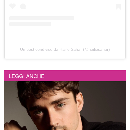
Un post condiviso da Hailie Sahar (@hailiesahar)
LEGGI ANCHE