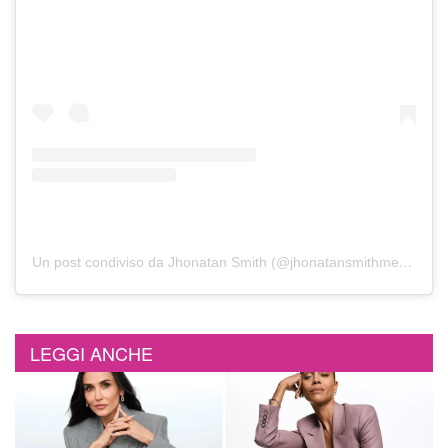
Un post condiviso da Jhonatan Smith (@jhonatansmithmendez)
LEGGI ANCHE