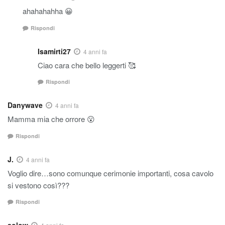
ahahahahha 😀
Rispondi
Isamirti27
4 anni fa
Ciao cara che bello leggerti 🥰
Rispondi
Danywave
4 anni fa
Mamma mia che orrore 😮
Rispondi
J.
4 anni fa
Voglio dire…sono comunque cerimonie importanti, cosa cavolo
si vestono così???
Rispondi