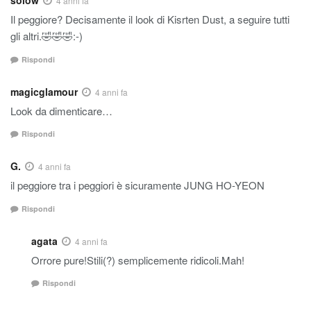
solow
4 anni fa
Il peggiore? Decisamente il look di Kisrten Dust, a seguire tutti
gli altri.🤣🤣🤣:-)
Rispondi
magicglamour
4 anni fa
Look da dimenticare…
Rispondi
G.
4 anni fa
il peggiore tra i peggiori è sicuramente JUNG HO-YEON
Rispondi
agata
4 anni fa
Orrore pure!Stili(?) semplicemente ridicoli.Mah!
Rispondi