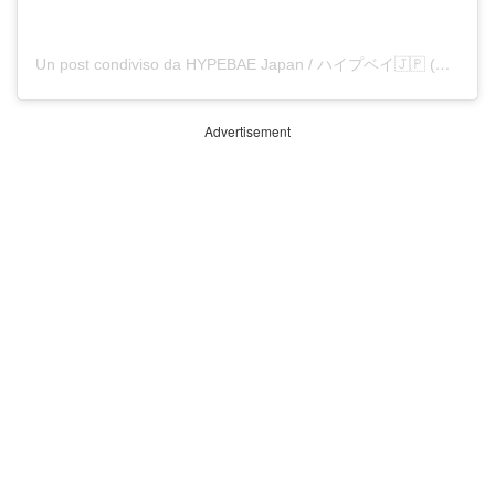
Un post condiviso da HYPEBAE Japan / ハイプベイ🇯🇵 (@hypebaejp)
Advertisement