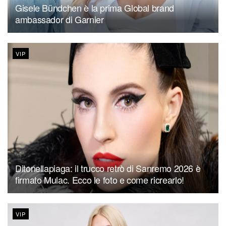
Gisele Bündchen è la prima Global brand
ambassador di Garnier
VIP
Ditonellapiaga: il trucco retrò di Sanremo 2026 è
firmato Mulac. Ecco le foto e come ricrearlo!
VIP