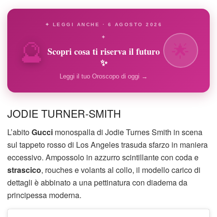
✦ LEGGI ANCHE · 6 AGOSTO 2026
🔮
✦
🌟
Scopri cosa ti riserva il futuro
✨
Leggi il tuo Oroscopo di oggi →
JODIE TURNER-SMITH
L’abito
Gucci
monospalla di Jodie Turnes Smith in scena
sul tappeto rosso di Los Angeles trasuda sfarzo in maniera
eccessivo. Ampossolo in azzurro scintillante con coda e
strascico
, rouches e volants al collo, il modello carico di
dettagli è abbinato a una pettinatura con diadema da
principessa moderna.