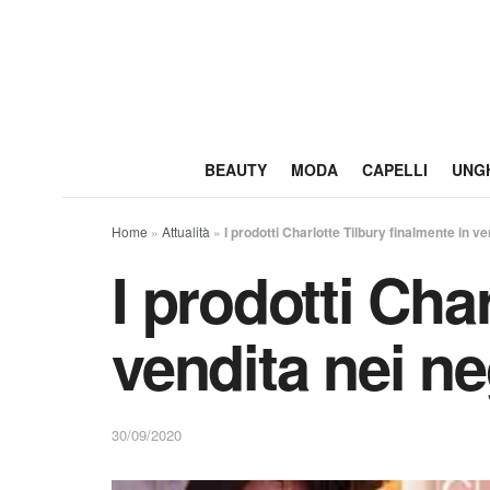
BEAUTY
MODA
CAPELLI
UNG
Home
»
Attualità
»
I prodotti Charlotte Tilbury finalmente in v
I prodotti Cha
vendita nei n
30/09/2020