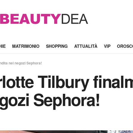
HIE
MATRIMONIO
SHOPPING
ATTUALITÀ
VIP
OROSC
endita nei negozi Sephora!
rlotte Tilbury final
egozi Sephora!