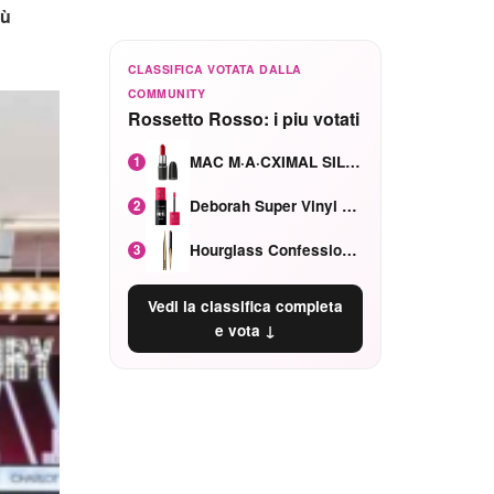
iù
CLASSIFICA VOTATA DALLA
COMMUNITY
Rossetto Rosso: i piu votati
MAC M·A·CXIMAL SILKY MATTE Red Rock mat
1
Deborah Super Vinyl Shake Rosa Ciliegia
2
Hourglass Confession Ricaricabile Ultra Preciso Ad Alta Intensità Secretly Classic Red
3
Vedi la classifica completa
e vota ↓