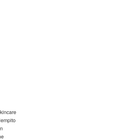
kincare
iempito
in
he