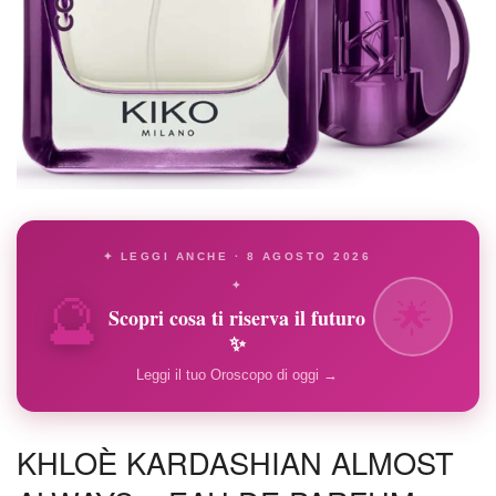
✦ LEGGI ANCHE · 8 AGOSTO 2026
🔮
✦
🌟
Scopri cosa ti riserva il futuro
✨
Leggi il tuo Oroscopo di oggi →
KHLOÈ KARDASHIAN ALMOST