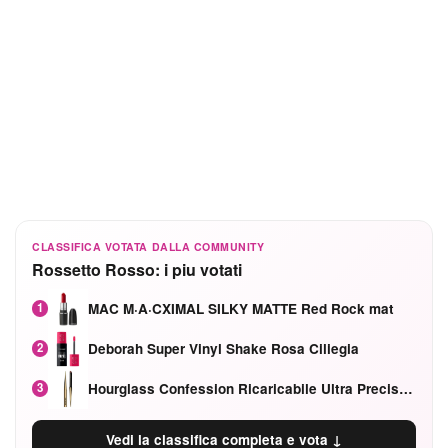
CLASSIFICA VOTATA DALLA COMMUNITY
Rossetto Rosso: i piu votati
MAC M·A·CXIMAL SILKY MATTE Red Rock mat
1
Deborah Super Vinyl Shake Rosa Ciliegia
2
Hourglass Confession Ricaricabile Ultra Preciso Ad Alta Intensità Secretly Classic Red
3
Vedi la classifica completa e vota ↓