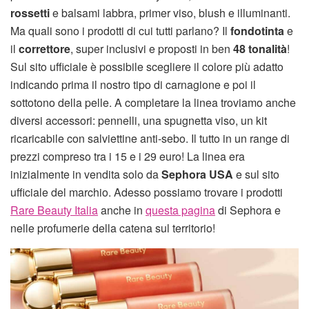
rossetti
e balsami labbra, primer viso, blush e illuminanti.
Ma quali sono i prodotti di cui tutti parlano? Il
fondotinta
e
il
correttore
, super inclusivi e proposti in ben
48 tonalità
!
Sul sito ufficiale è possibile scegliere il colore più adatto
indicando prima il nostro tipo di carnagione e poi il
sottotono della pelle. A completare la linea troviamo anche
diversi accessori: pennelli, una spugnetta viso, un kit
ricaricabile con salviettine anti-sebo. Il tutto in un range di
prezzi compreso tra i 15 e i 29 euro! La linea era
inizialmente in vendita solo da
Sephora
USA
e sul sito
ufficiale del marchio. Adesso possiamo trovare i prodotti
Rare Beauty Italia
anche in
questa pagina
di Sephora e
nelle profumerie della catena sul territorio!