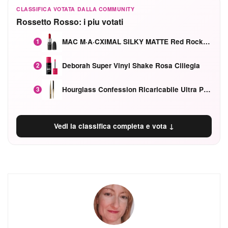
CLASSIFICA VOTATA DALLA COMMUNITY
Rossetto Rosso: i piu votati
MAC M·A·CXIMAL SILKY MATTE Red Rock mat
1
Deborah Super Vinyl Shake Rosa Ciliegia
2
Hourglass Confession Ricaricabile Ultra Preciso Ad Alta Intensità Secretly Classic Red
3
Vedi la classifica completa e vota ↓