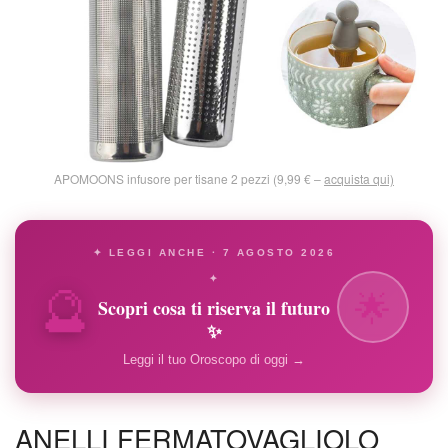
APOMOONS infusore per tisane 2 pezzi (9,99 € –
acquista qui)
✦ LEGGI ANCHE · 7 AGOSTO 2026
🔮
✦
🌟
Scopri cosa ti riserva il futuro
✨
Leggi il tuo Oroscopo di oggi →
ANELLI FERMATOVAGLIOLO