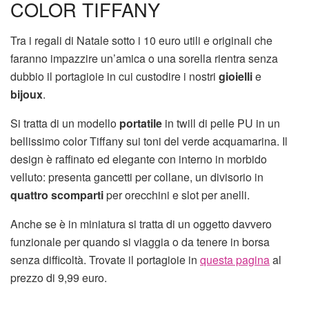
COLOR TIFFANY
Tra i regali di Natale sotto i 10 euro utili e originali che
faranno impazzire un’amica o una sorella rientra senza
dubbio il portagioie in cui custodire i nostri
gioielli
e
bijoux
.
Si tratta di un modello
portatile
in twill di pelle PU in un
bellissimo color Tiffany sui toni del verde acquamarina. Il
design è raffinato ed elegante con interno in morbido
velluto: presenta gancetti per collane, un divisorio in
quattro scomparti
per orecchini e slot per anelli.
Anche se è in miniatura si tratta di un oggetto davvero
funzionale per quando si viaggia o da tenere in borsa
senza difficoltà. Trovate il portagioie in
questa pagina
al
prezzo di 9,99 euro.