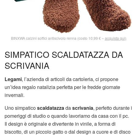
BINXWA calzini soffici antiscivolo renna (costo 10,99 € –
acquista qui)
SIMPATICO SCALDATAZZA DA
SCRIVANIA
Legami
, l’azienda di articoli da cartoleria, ci propone
un’idea regalo natalizia perfetta per le fredde giornate
invernali.
Uno simpatico
scaldatazza
da
scrivania
, perfetto durante i
pomeriggi di studio o quando lavoriamo da casa con il pc.
Il design è originale e divertente in vinile, a forma di
biscotto, di un piccolo gatto o dal design a cuore e di disco