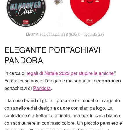
LEGAMI scalda tazza USB (9,95 € –
acquista qui)
ELEGANTE PORTACHIAVI
PANDORA
In cerca di
regali di Natale 2023 per stupire le amiche
?
Farà al caso nostro l’elegante ma soprattutto
economico
portachiavi di
Pandora
.
Il famoso brand di gioielli propone un modello in argento
con anello e dal design
a cuore
con stampa logo. La
confezione è altrettanto raffinata, una box in carta bianca
con scritte nere in contrasto colore. Un piccolo pensiero e