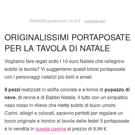
PANDORA portachiavi (10,00 € –
acquista qui)
ORIGINALISSIMI PORTAPOSATE
PER LA TAVOLA DI NATALE
Vogliamo fare regali sotto i 10 euro Natale che rallegrino
subito la tavola? Vi suggeriamo questi briosi portaposate
con i personaggi natalizi più belli e amati.
8 pezzi
realizzati in stoffa colorata e a forma di
pupazzo di
neve
, di renna e di Babbo Natale, il tutto con un simpatico
naso rosso in rilievo che mette subito di buon umore.
Carini, allegri e colorati, saranno perfetti per regalare un
tocco originale e ironico al tavole delle feste! Il portaposate
è in vendita in
questa pagina
al prezzo di 9,99 €.