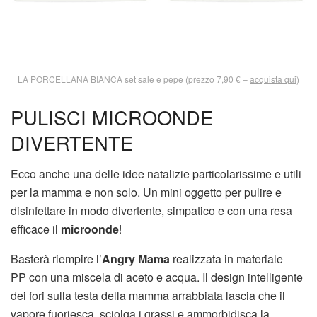
LA PORCELLANA BIANCA set sale e pepe (prezzo 7,90 € –
acquista qui)
PULISCI MICROONDE
DIVERTENTE
Ecco anche una delle idee natalizie particolarissime e utili
per la mamma e non solo. Un mini oggetto per pulire e
disinfettare in modo divertente, simpatico e con una resa
efficace il
microonde
!
Basterà riempire l’
Angry Mama
realizzata in materiale
PP con una miscela di aceto e acqua. Il design intelligente
dei fori sulla testa della mamma arrabbiata lascia che il
vapore fuoriesca, sciolga i grassi e ammorbidisca la