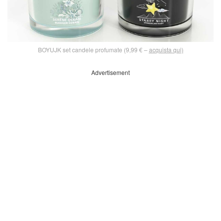
BOYUJK set candele profumate (9,99 € –
acquista qui)
Advertisement