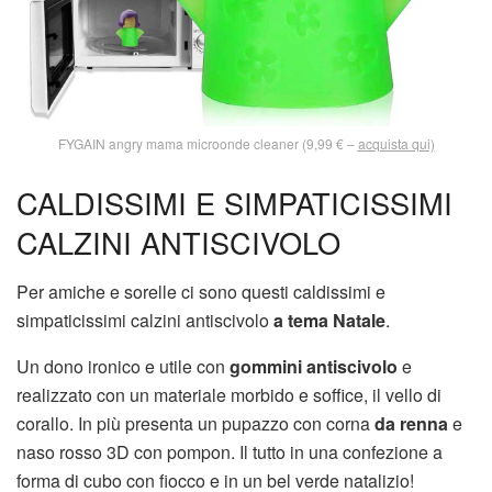
FYGAIN angry mama microonde cleaner (9,99 € –
acquista qui)
CALDISSIMI E SIMPATICISSIMI
CALZINI ANTISCIVOLO
Per amiche e sorelle ci sono questi caldissimi e
simpaticissimi calzini antiscivolo
a tema Natale
.
Un dono ironico e utile con
gommini antiscivolo
e
realizzato con un materiale morbido e soffice, il vello di
corallo. In più presenta un pupazzo con corna
da renna
e
naso rosso 3D con pompon. Il tutto in una confezione a
forma di cubo con fiocco e in un bel verde natalizio!