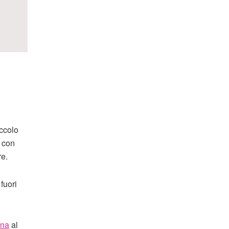
iccolo
, con
re.
fuori
ina
al