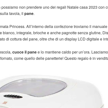
n possiamo non prendere uno dei regali Natale casa 2023 con c
ulla tavola, il
pane
.
rmata Princess. All’interno della confezione troviamo il manuale
ane bianco, integrale, brioche e anche pagnotte senza glutine, D
ato di cottura del pane, oltre che di un display LCD digitale e intu
mescola,
cuoce il pane
e lo mantiene caldo per un’ora. Lasciamo
rnato, come quello delle panetterie! Questo regalo è in vendit