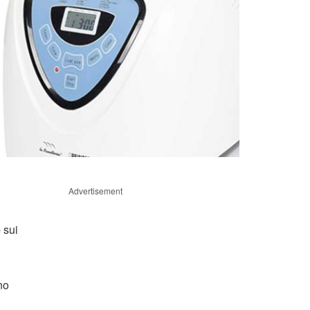
Advertisement
e
sui
no