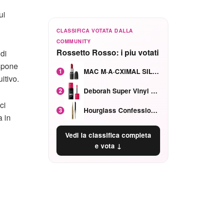
ui
CLASSIFICA VOTATA DALLA
COMMUNITY
Rossetto Rosso: i piu votati
 di
ispone
MAC M·A·CXIMAL SILKY MATTE Red Rock mat
1
itivo.
Deborah Super Vinyl Shake Rosa Ciliegia
2
ci
Hourglass Confession Ricaricabile Ultra Preciso Ad Alta Intensità Secretly Classic Red
3
a in
Vedi la classifica completa
e vota ↓