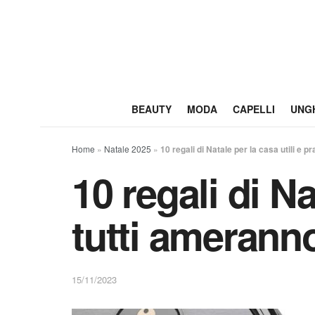
BEAUTY
MODA
CAPELLI
UNG
Home
»
Natale 2025
»
10 regali di Natale per la casa utili e p
10 regali di Na
tutti amerann
15/11/2023