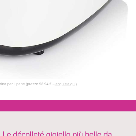
a per il pane (prezzo 93,94 € –
acquista qui)
Le décolleté gioiello più belle da