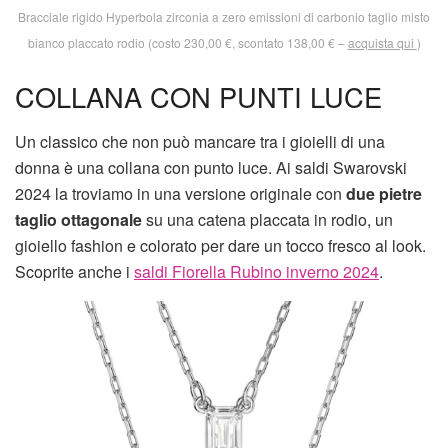
Bracciale rigido Hyperbola zirconia a zero emissioni di carbonio taglio misto
bianco placcato rodio (costo 230,00 €, scontato 138,00 € –
acquista qui
)
COLLANA CON PUNTI LUCE
Un classico che non può mancare tra i gioielli di una
donna è una collana con punto luce. Ai saldi Swarovski
2024 la troviamo in una versione originale con
due pietre
taglio ottagonale
su una catena placcata in rodio, un
gioiello fashion e colorato per dare un tocco fresco al look.
Scoprite anche i
saldi Fiorella Rubino inverno 2024
.