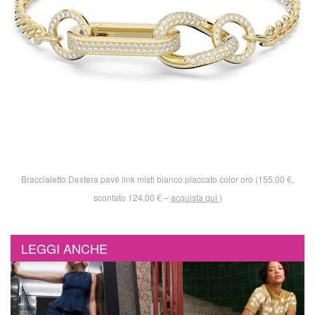
Braccialetto Dextera pavé link misti bianco placcato color oro (155,00 €,
scontato 124,00 € –
acquista qui
)
LEGGI ANCHE