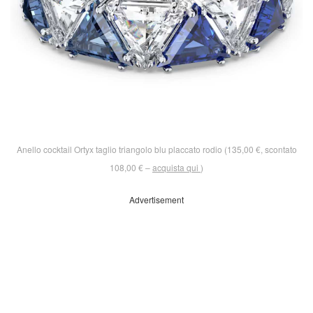
Anello cocktail Ortyx taglio triangolo blu placcato rodio (135,00 €, scontato
108,00 € –
acquista qui
)
Advertisement