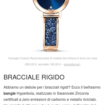
Orologio Cosmic Rock bracciale di metallo blu finitura in tono oro rosa
(300,00 €, scontato 180,00 € –
acquista qui
)
BRACCIALE RIGIDO
Abbiamo un debole per i bracciali rigidi? Ecco il bellissimo
bangle
Hyperbola, realizzato in Swarovski Zirconia
certificati a zero emissioni di carbonio e metallo riciclato.