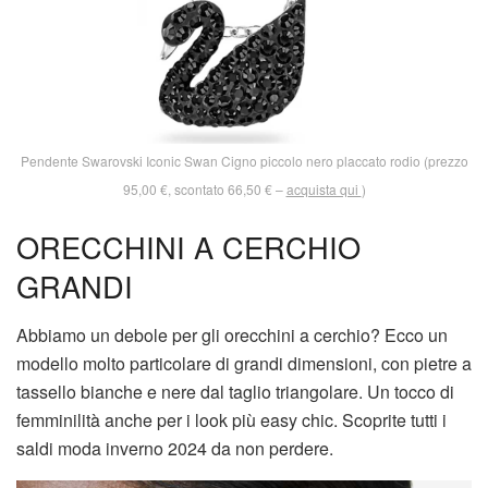
Pendente Swarovski Iconic Swan Cigno piccolo nero placcato rodio (prezzo
95,00 €, scontato 66,50 € –
acquista qui
)
ORECCHINI A CERCHIO
GRANDI
Abbiamo un debole per gli orecchini a cerchio? Ecco un
modello molto particolare di grandi dimensioni, con pietre a
tassello bianche e nere dal taglio triangolare. Un tocco di
femminilità anche per i look più easy chic. Scoprite tutti i
saldi moda inverno 2024 da non perdere.