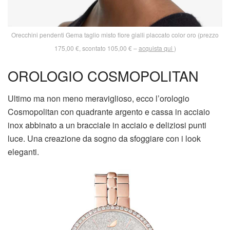
Orecchini pendenti Gema taglio misto fiore gialli placcato color oro (prezzo
175,00 €, scontato 105,00 € –
acquista qui
)
OROLOGIO COSMOPOLITAN
Ultimo ma non meno meraviglioso, ecco l’orologio
Cosmopolitan con quadrante argento e cassa in acciaio
inox abbinato a un bracciale in acciaio e deliziosi punti
luce. Una creazione da sogno da sfoggiare con i look
eleganti.