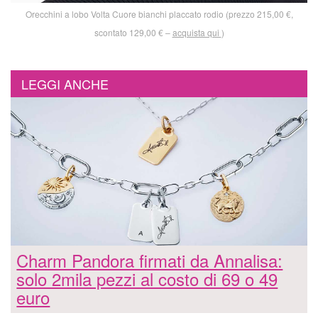
Orecchini a lobo Volta Cuore bianchi placcato rodio (prezzo 215,00 €,
scontato 129,00 € –
acquista qui
)
LEGGI ANCHE
Charm Pandora firmati da Annalisa:
solo 2mila pezzi al costo di 69 o 49
euro