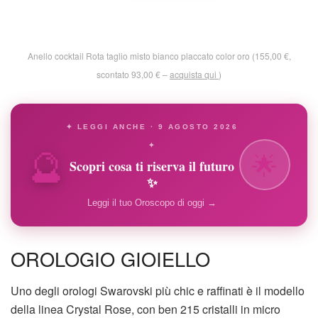
Anello cocktail Rota taglio misto bianco placcato color oro (155,00 €,
scontato 93,00 € –
acquista qui
)
✦ LEGGI ANCHE · 9 AGOSTO 2026
🔮
✦
🌟
Scopri cosa ti riserva il futuro
✨
Leggi il tuo Oroscopo di oggi →
OROLOGIO GIOIELLO
Uno degli orologi Swarovski più chic e raffinati è il modello
della linea Crystal Rose, con ben 215 cristalli in micro