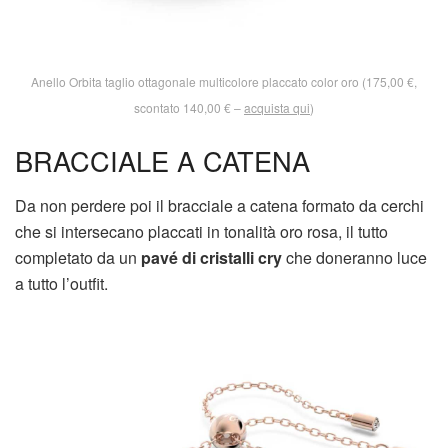
Anello Orbita taglio ottagonale multicolore placcato color oro (175,00 €,
scontato 140,00 € –
acquista qui
)
BRACCIALE A CATENA
Da non perdere poi il bracciale a catena formato da cerchi
che si intersecano placcati in tonalità oro rosa, il tutto
completato da un
pavé di cristalli cry
che doneranno luce
a tutto l’outfit.