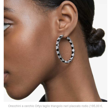
Orecchini a cerchio Ortyx taglio triangolo neri placcato rodio (195,00 €,