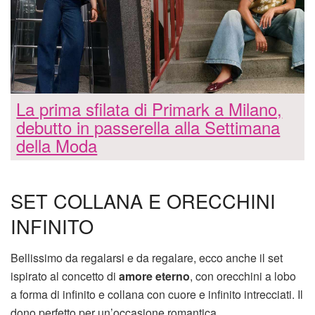
La prima sfilata di Primark a Milano,
debutto in passerella alla Settimana
della Moda
SET COLLANA E ORECCHINI
INFINITO
Bellissimo da regalarsi e da regalare, ecco anche il set
ispirato al concetto di
amore eterno
, con orecchini a lobo
a forma di infinito e collana con cuore e infinito intrecciati. Il
dono perfetto per un’occasione romantica.