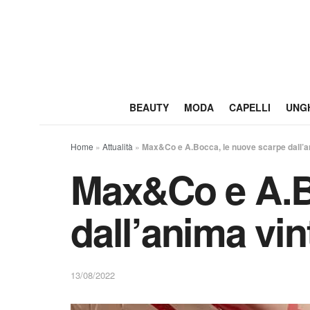
BEAUTY
MODA
CAPELLI
UNG
Home
»
Attualità
»
Max&Co e A.Bocca, le nuove scarpe dall’a
Max&Co e A.B
dall’anima vin
13/08/2022