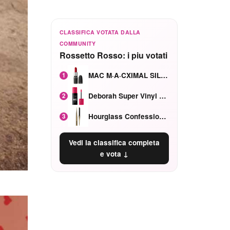
CLASSIFICA VOTATA DALLA
COMMUNITY
Rossetto Rosso: i piu votati
MAC M·A·CXIMAL SILKY MATTE Red Rock mat
1
Deborah Super Vinyl Shake Rosa Ciliegia
2
Hourglass Confession Ricaricabile Ultra Preciso Ad Alta Intensità Secretly Classic Red
3
Vedi la classifica completa
e vota ↓