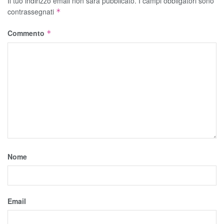
Il tuo indirizzo email non sarà pubblicato.
I campi obbligatori sono
contrassegnati
*
Commento
*
Nome
Email