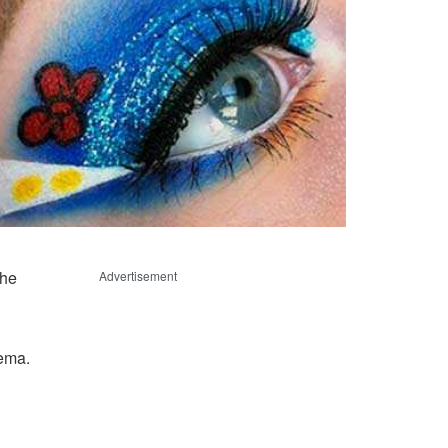
che
Advertisement
tema.