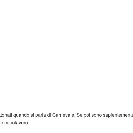
ttonati quando si parla di Carnevale. Se poi sono sapientement
ro capolavoro.