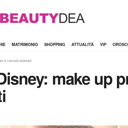
HIE
MATRIMONIO
SHOPPING
ATTUALITÀ
VIP
OROSC
e e cartoni animati
Disney: make up p
i