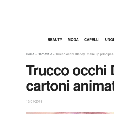
BEAUTY
MODA
CAPELLI
UNG
Home
»
Carnevale
»
Trucco occhi Disney: make up principess
Trucco occhi 
cartoni animat
16/01/2018