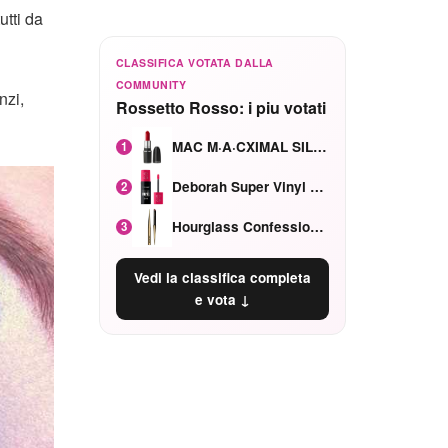
utti da
CLASSIFICA VOTATA DALLA
COMMUNITY
nzi,
Rossetto Rosso: i piu votati
MAC M·A·CXIMAL SILKY MATTE Red Rock mat
1
Deborah Super Vinyl Shake Rosa Ciliegia
2
Hourglass Confession Ricaricabile Ultra Preciso Ad Alta Intensità Secretly Classic Red
3
Vedi la classifica completa
e vota ↓