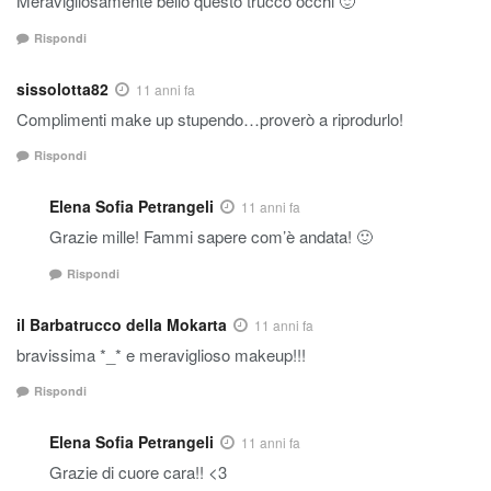
Meravigliosamente bello questo trucco occhi 🙂
Rispondi
sissolotta82
11 anni fa
Complimenti make up stupendo…proverò a riprodurlo!
Rispondi
Elena Sofia Petrangeli
11 anni fa
Grazie mille! Fammi sapere com’è andata! 🙂
Rispondi
il Barbatrucco della Mokarta
11 anni fa
bravissima *_* e meraviglioso makeup!!!
Rispondi
Elena Sofia Petrangeli
11 anni fa
Grazie di cuore cara!! <3