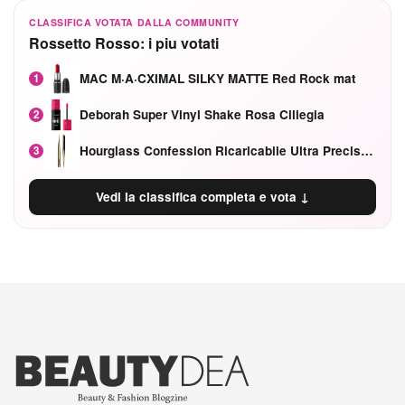
CLASSIFICA VOTATA DALLA COMMUNITY
Rossetto Rosso: i piu votati
MAC M·A·CXIMAL SILKY MATTE Red Rock mat
1
Deborah Super Vinyl Shake Rosa Ciliegia
2
Hourglass Confession Ricaricabile Ultra Preciso Ad Alta Intensità Secretly Classic Red
3
Vedi la classifica completa e vota ↓