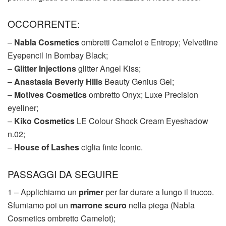
OCCORRENTE:
–
Nabla Cosmetics
ombretti Camelot e Entropy; Velvetline
Eyepencil in Bombay Black;
–
Glitter Injections
glitter Angel Kiss;
–
Anastasia Beverly Hills
Beauty Genius Gel;
–
Motives Cosmetics
ombretto Onyx; Luxe Precision
eyeliner;
–
Kiko Cosmetics
LE Colour Shock Cream Eyeshadow
n.02;
–
House of Lashes
ciglia finte Iconic.
PASSAGGI DA SEGUIRE
1 – Applichiamo un
primer
per far durare a lungo il trucco.
Sfumiamo poi un
marrone scuro
nella piega (Nabla
Cosmetics ombretto Camelot);