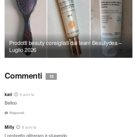
Prodotti beauty consigliati dal team Beautydea –
Luglio 2026
Commenti
10
kati
6 anni fa
Belloo
Rispondi
Milly
8 anni fa
L’ombretto glitreraro è stupendo