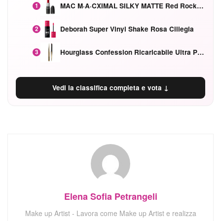
MAC M·A·CXIMAL SILKY MATTE Red Rock mat
1
Deborah Super Vinyl Shake Rosa Ciliegia
2
Hourglass Confession Ricaricabile Ultra Preciso Ad Alta Intensità Secretly Classic Red
3
Vedi la classifica completa e vota ↓
Elena Sofia Petrangeli
Make up Artist - Lavora come Make up Artist e realizza