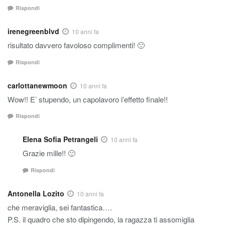
Rispondi
irenegreenblvd
10 anni fa
risultato davvero favoloso complimenti! 🙂
Rispondi
carlottanewmoon
10 anni fa
Wow!! E’ stupendo, un capolavoro l’effetto finale!!
Rispondi
Elena Sofia Petrangeli
10 anni fa
Grazie mille!! 🙂
Rispondi
Antonella Lozito
10 anni fa
che meraviglia, sei fantastica….
P.S. il quadro che sto dipingendo, la ragazza ti assomiglia