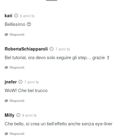
kati
6 anni fa
Bellissimo 😍
Rispondi
RobertaSchiapparoli
7 anni fa
Bel tutorial, ora devo solo seguire gli step… grazie 💄
Rispondi
jnefer
7 anni fa
WoW! Che bel trucco
Rispondi
Milly
9 anni fa
Che bello, si crea un bell’effetto anche senza eye-liner
Rispondi