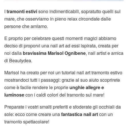
I
tramonti estivi
sono indimenticabili, sopratutto quelli sul
mare, che osserviamo in pieno relax circondate dalle
persone che amiamo.
E proprio per celebrare questi momenti magici abbiamo
deciso di proporvi una nail art ad essi ispirata, creata per
noi dalla
bravissima Marisol Ognibene
, nail artist e amica
di Beautydea.
Marisol ha creato per noi un tutorial nail art tramonto estivo
mostrandoci tutti i passaggi: grazie al suo aiuto scoprirete
come è facile rendere le proprie
unghie allegre e
luminose
con i caldi colori del tramonto sul mare!
Preparate i vostri smalti preferiti e sfoderate gli occhiali da
sole: ecco come creare una
fantastica nail art
con un
tramonto spettacolare!