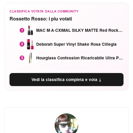
CLASSIFICA VOTATA DALLA COMMUNITY
Rossetto Rosso: i piu votati
MAC M·A·CXIMAL SILKY MATTE Red Rock mat
1
Deborah Super Vinyl Shake Rosa Ciliegia
2
Hourglass Confession Ricaricabile Ultra Preciso Ad Alta Intensità Secretly Classic Red
3
Vedi la classifica completa e vota ↓