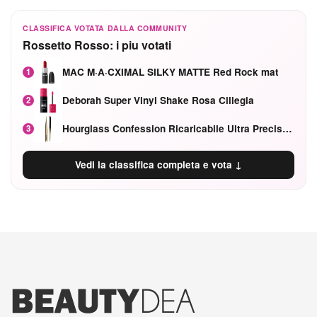
CLASSIFICA VOTATA DALLA COMMUNITY
Rossetto Rosso: i piu votati
MAC M·A·CXIMAL SILKY MATTE Red Rock mat
1
Deborah Super Vinyl Shake Rosa Ciliegia
2
Hourglass Confession Ricaricabile Ultra Preciso Ad Alta Intensità Secretly Classic Red
3
Vedi la classifica completa e vota ↓