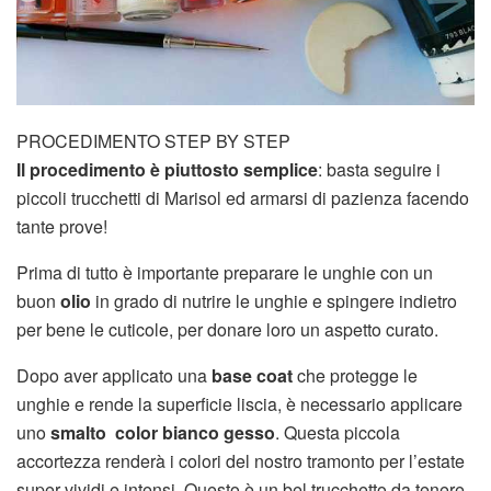
PROCEDIMENTO STEP BY STEP
Il procedimento è piuttosto semplice
: basta seguire i
piccoli trucchetti di Marisol ed armarsi di pazienza facendo
tante prove!
Prima di tutto è importante preparare le unghie con un
buon
olio
in grado di nutrire le unghie e spingere indietro
per bene le cuticole, per donare loro un aspetto curato.
Dopo aver applicato una
base coat
che protegge le
unghie e rende la superficie liscia, è necessario applicare
uno
smalto color bianco gesso
. Questa piccola
accortezza renderà i colori del nostro tramonto per l’estate
super vividi e intensi. Questo è un bel trucchetto da tenere