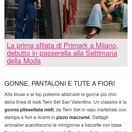
La prima sfilata di Primark a Milano,
debutto in passerella alla Settimana
della Moda
GONNE, PANTALONI E TUTE A FIORI
Alle bluse e ai top potremo abbinare le gonne più chic
della linea di look Twin Set San Valentino. Un classico è la
gonna plissettata midi
, da Twin Set in raso martellato con
stampa a fiori e ricami in
pizzo macramé
. Dettagli
animalier scandiscono le minigonne a balzette con base