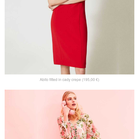
Abito fitted in cady crepe (195,00 €)