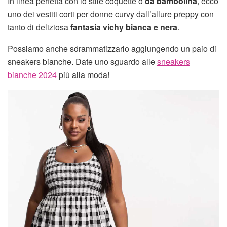
In linea perfetta con lo stile coquette o
da bambolina
, ecco
uno dei vestiti corti per donne curvy dall’allure preppy con
tanto di deliziosa
fantasia vichy bianca e nera
.
Possiamo anche sdrammatizzarlo aggiungendo un paio di
sneakers bianche. Date uno sguardo alle
sneakers
bianche 2024
più alla moda!