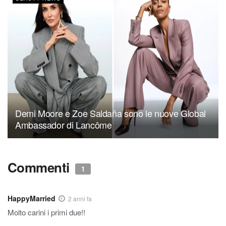
Demi Moore e Zoe Saldaña sono le nuove Global
Ambassador di Lancôme
Commenti
1
HappyMarried
2 anni fa
Molto carini i primi due!!