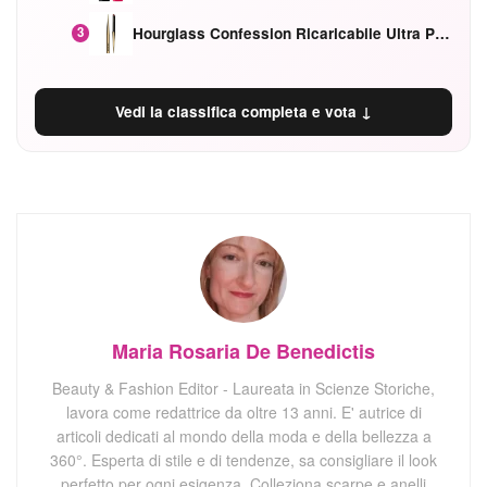
Hourglass Confession Ricaricabile Ultra Preciso Ad Alta Intensità Secretly Classic Red
3
Vedi la classifica completa e vota ↓
Maria Rosaria De Benedictis
Beauty & Fashion Editor - Laureata in Scienze Storiche,
lavora come redattrice da oltre 13 anni. E' autrice di
articoli dedicati al mondo della moda e della bellezza a
360°. Esperta di stile e di tendenze, sa consigliare il look
perfetto per ogni esigenza. Colleziona scarpe e anelli