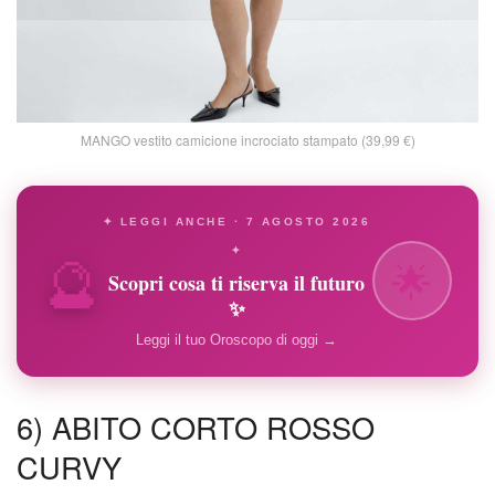
MANGO vestito camicione incrociato stampato (39,99 €)
✦ LEGGI ANCHE · 7 AGOSTO 2026
🔮
✦
🌟
Scopri cosa ti riserva il futuro
✨
Leggi il tuo Oroscopo di oggi →
6) ABITO CORTO ROSSO
CURVY