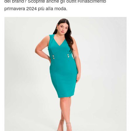
del brand? Scoprite anche gli outfit Rinascimento
primavera 2024 più alla moda.