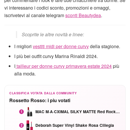
per commentare i look e fare due chiacchiere tra donne. Se
vi interessano i codici sconto, promozioni e omaggi,
iscrivetevi al canale telegram
sconti Beautydea
.
Scoprite le altre novità e linee:
I migliori
vestiti midi per donne curvy
della stagione.
I più bei outfit curvy Marina Rinaldi 2024.
I
tailleur per donne curvy primavera estate 2024
più
alla moda.
CLASSIFICA VOTATA DALLA COMMUNITY
Rossetto Rosso: i piu votati
MAC M·A·CXIMAL SILKY MATTE Red Rock mat
1
Deborah Super Vinyl Shake Rosa Ciliegia
2