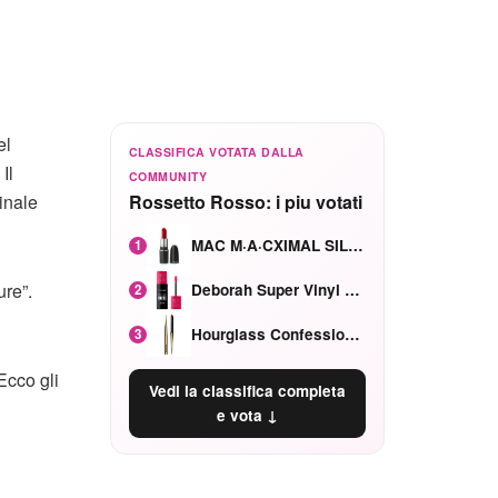
el
CLASSIFICA VOTATA DALLA
 Il
COMMUNITY
inale
Rossetto Rosso: i piu votati
MAC M·A·CXIMAL SILKY MATTE Red Rock mat
1
ure”.
Deborah Super Vinyl Shake Rosa Ciliegia
2
Hourglass Confession Ricaricabile Ultra Preciso Ad Alta Intensità Secretly Classic Red
3
Ecco gli
Vedi la classifica completa
e vota ↓