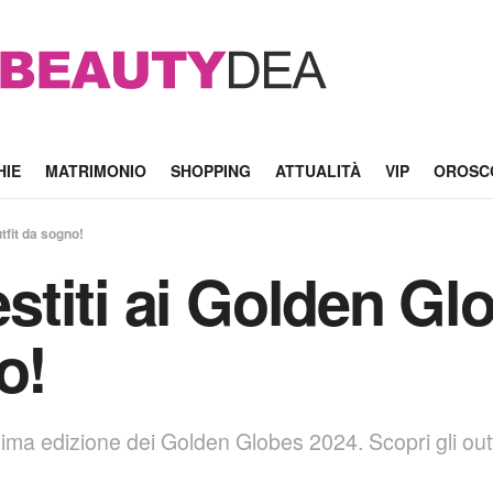
HIE
MATRIMONIO
SHOPPING
ATTUALITÀ
VIP
OROSC
utfit da sogno!
estiti ai Golden Gl
o!
1esima edizione dei Golden Globes 2024. Scopri gli out