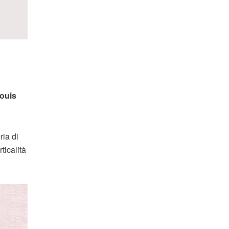
ouis
ria di
ticalità