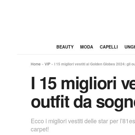
BEAUTY
MODA
CAPELLI
UNG
Home
»
VIP
»
I 15 migliori vestiti ai Golden Globes 2024: gli o
I 15 migliori v
outfit da sogn
Ecco i migliori vestiti delle star per l’8
carpet!