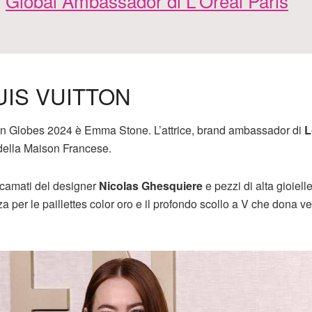
Global Ambassador di L'Oréal Paris
UIS VUITTON
olden Globes 2024 è Emma Stone. L’attrice, brand ambassador di
L
della Maison Francese.
ricamati del designer
Nicolas Ghesquiere
e pezzi di alta gioielle
a per le paillettes color oro e il profondo scollo a V che dona ver