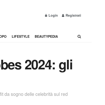
Login
Registrati
OPO
LIFESTYLE
BEAUTYPEDIA
obes 2024: gli
fit da sogno delle celebrità sul red