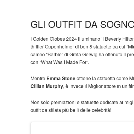
GLI OUTFIT DA SOGNO
I Golden Globes 2024 illuminano il Beverly Hilton 
thriller Oppenheimer di ben 5 statuette tra cui “M
cameo “Barbie” di Greta Gerwig ha ottenuto il pre
con
“
What Was I Made For
“.
Mentre
Emma Stone
ottiene la statuetta come Mig
Cillian Murphy
, è invece il Miglior attore in un f
Non solo premiazioni e statuette dedicate ai migli
outfit da sfilata più belli delle celebrità!