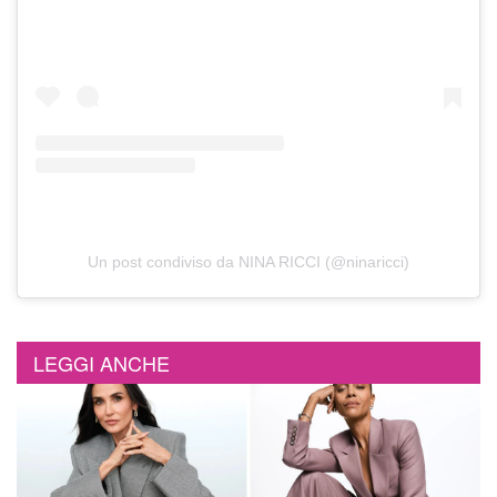
Un post condiviso da NINA RICCI (@ninaricci)
LEGGI ANCHE