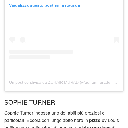
Visualizza questo post su Instagram
Un post condiviso da ZUHAIR MURAD (@zuhairmuradofficial)
SOPHIE TURNER
Sophie Turner indossa uno dei abiti più preziosi e
particolari. Eccola con lungo abito nero in
pizzo
by Louis
Vuitton con applicazioni di gemme e
pietre preziose
di