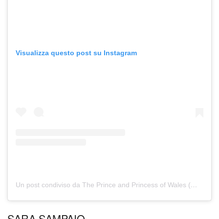
Visualizza questo post su Instagram
Un post condiviso da The Prince and Princess of Wales (@princeandprincessofwales)
SARA SAMPAIO