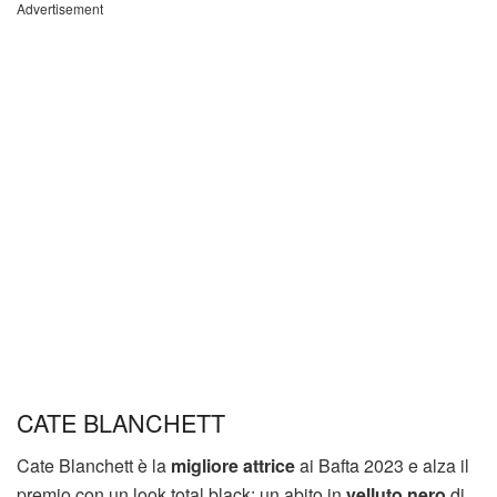
Advertisement
CATE BLANCHETT
Cate Blanchett è la
migliore attrice
ai Bafta 2023 e alza il
premio con un look total black: un abito in
velluto nero
di