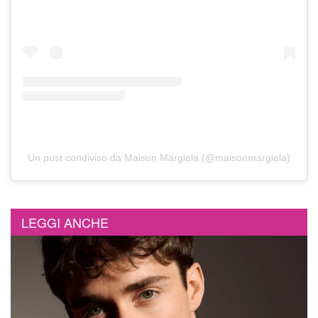
Un post condiviso da Maison Margiela (@maisonmargiela)
LEGGI ANCHE