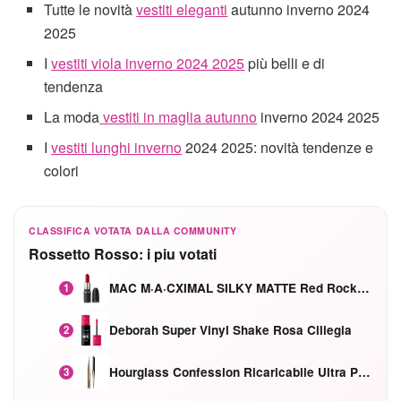
Tutte le novità
vestiti eleganti
autunno inverno 2024
2025
I
vestiti viola inverno 2024 2025
più belli e di
tendenza
La moda
vestiti in maglia autunno
inverno 2024 2025
I
vestiti lunghi inverno
2024 2025: novità tendenze e
colori
CLASSIFICA VOTATA DALLA COMMUNITY
Rossetto Rosso: i piu votati
MAC M·A·CXIMAL SILKY MATTE Red Rock mat
1
Deborah Super Vinyl Shake Rosa Ciliegia
2
Hourglass Confession Ricaricabile Ultra Preciso Ad Alta Intensità Secretly Classic Red
3