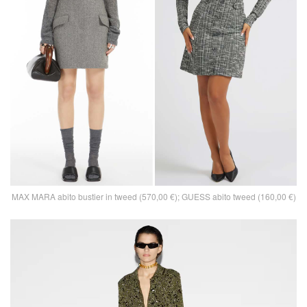
MAX MARA abito bustier in tweed (570,00 €); GUESS abito tweed (160,00 €)