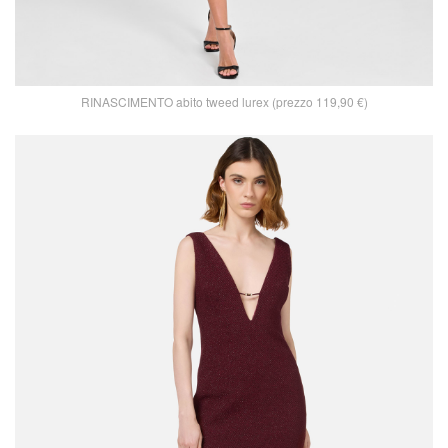
RINASCIMENTO abito tweed lurex (prezzo 119,90 €)