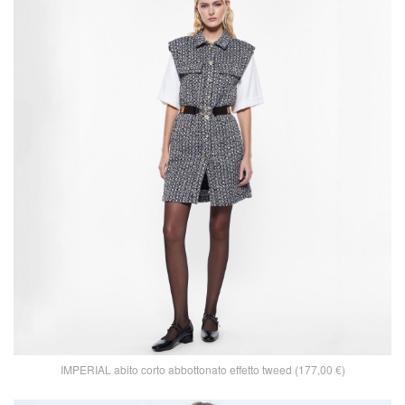
IMPERIAL abito corto abbottonato effetto tweed (177,00 €)