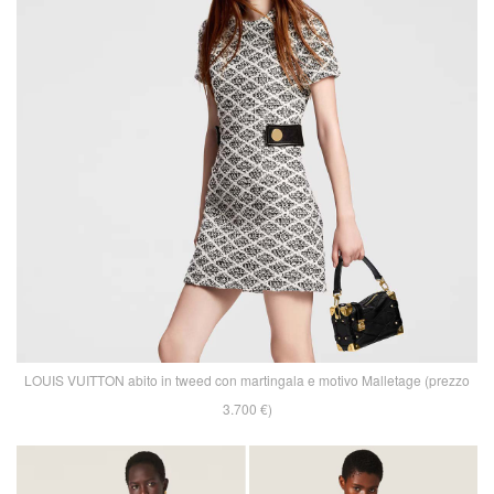
LOUIS VUITTON abito in tweed con martingala e motivo Malletage (prezzo
3.700 €)