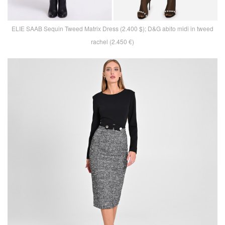
ELIE SAAB Sequin Tweed Matrix Dress (2.400 $); D&G abito midi in tweed
rachel (2.450 €)