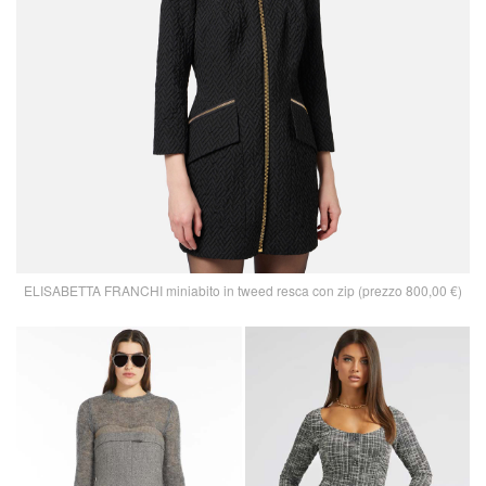
ELISABETTA FRANCHI miniabito in tweed resca con zip (prezzo 800,00 €)