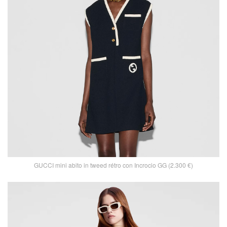
GUCCI mini abito in tweed rétro con Incrocio GG (2.300 €)