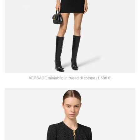
VERSACE miniabito in tweed di cotone (1.590 €)