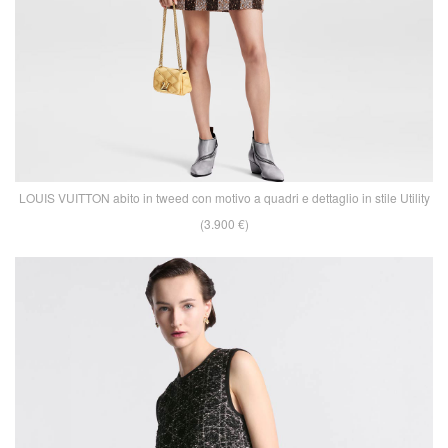
LOUIS VUITTON abito in tweed con motivo a quadri e dettaglio in stile Utility
(3.900 €)