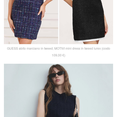
GUESS abito marciano in tweed; MOTIVI mini dress in tweed lurex (costo
109,00 €)