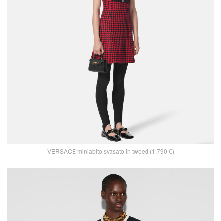
VERSACE miniabito svasato in tweed (1.790 €)