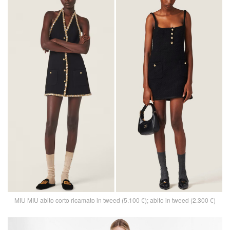
MIU MIU abito corto ricamato in tweed (5.100 €); abito in tweed (2.300 €)