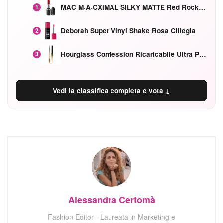
MAC M·A·CXIMAL SILKY MATTE Red Rock mat
1
Deborah Super Vinyl Shake Rosa Ciliegia
2
Hourglass Confession Ricaricabile Ultra Preciso Ad Alta Intensità Secretly Classic Red
3
Vedi la classifica completa e vota ↓
Alessandra Certomà
Fashion Editor - Laureata in Marketing e