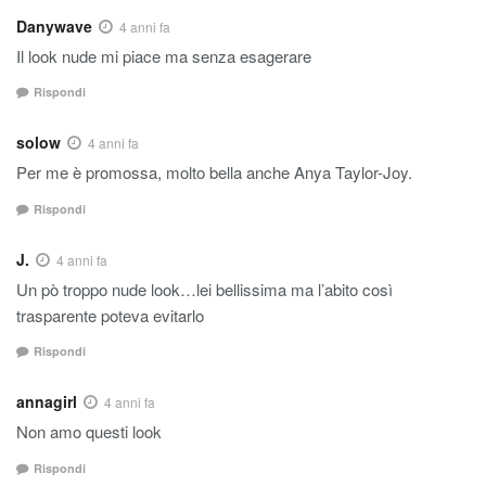
Danywave
4 anni fa
Il look nude mi piace ma senza esagerare
Rispondi
solow
4 anni fa
Per me è promossa, molto bella anche Anya Taylor-Joy.
Rispondi
J.
4 anni fa
Un pò troppo nude look…lei bellissima ma l’abito così
trasparente poteva evitarlo
Rispondi
annagirl
4 anni fa
Non amo questi look
Rispondi