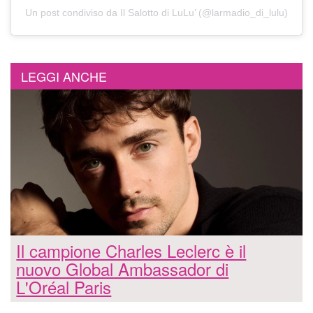
Un post condiviso da Il Salotto di LuLu’ (@larmadio_di_lulu)
LEGGI ANCHE
Il campione Charles Leclerc è il
nuovo Global Ambassador di
L'Oréal Paris