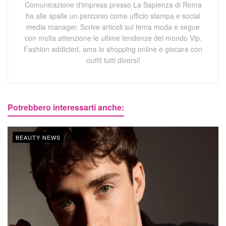
Comunicazione d'impresa presso La Sapienza di Roma
ha alle spalle un percorso come ufficio stampa e social
media manager. Scrive articoli sul tema moda e segue
con molta attenzione le ultime tendenze del mondo Vip.
Fashion addicted, ama lo shopping online e giocare con
outfit tutti diversi!
Potrebbero interessarti anche:
BEAUTY NEWS