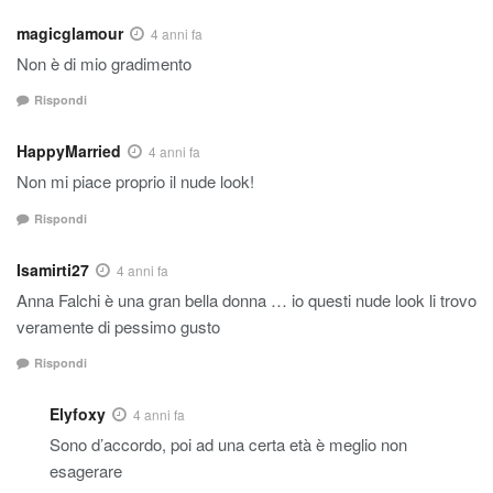
magicglamour
4 anni fa
Non è di mio gradimento
Rispondi
HappyMarried
4 anni fa
Non mi piace proprio il nude look!
Rispondi
Isamirti27
4 anni fa
Anna Falchi è una gran bella donna … io questi nude look li trovo
veramente di pessimo gusto
Rispondi
Elyfoxy
4 anni fa
Sono d’accordo, poi ad una certa età è meglio non
esagerare