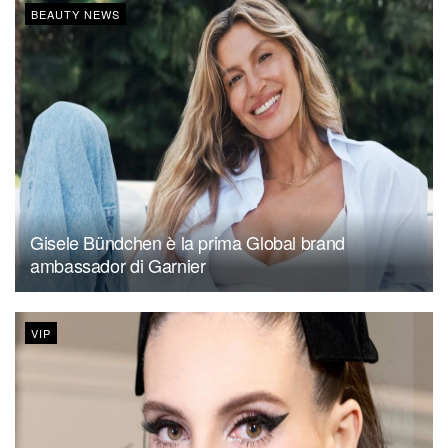
BEAUTY NEWS
Gisele Bündchen è la prima Global brand
ambassador di Garnier
VIP