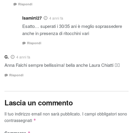
Rispondi
Isamirti27
4 anni fa
Esatto… superati i 30/35 ani è meglio soprassedere
anche in presenza di ritocchini vari
Rispondi
G.
4 anni fa
Anna Falchi sempre bellissima! bella anche Laura Chiatti 👍🏼
Rispondi
Lascia un commento
Il tuo indirizzo email non sarà pubblicato.
I campi obbligatori sono
contrassegnati
*
Commento