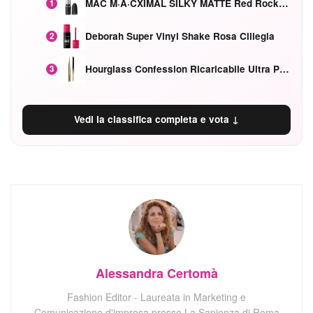
MAC M·A·CXIMAL SILKY MATTE Red Rock mat
1
Deborah Super Vinyl Shake Rosa Ciliegia
2
Hourglass Confession Ricaricabile Ultra Preciso Ad Alta Intensità Secretly Classic Red
3
Vedi la classifica completa e vota ↓
Alessandra Certomà
Fashion Editor - Laureata in Marketing e
Comunicazione d'impresa presso La Sapienza di Roma