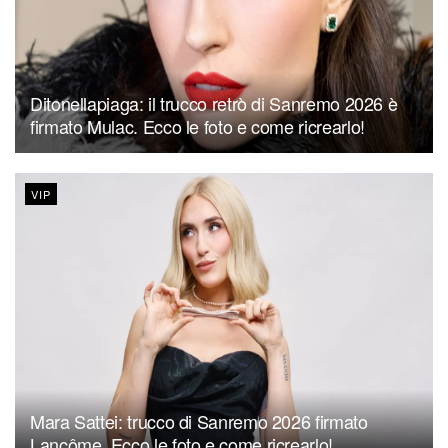
Ditonellapiaga: il trucco retrò di Sanremo 2026 è
firmato Mulac. Ecco le foto e come ricrearlo!
VIP
Mara Sattei: trucco di Sanremo 2026 firmato
Lancôme. Ecco le foto e come ricrearlo!