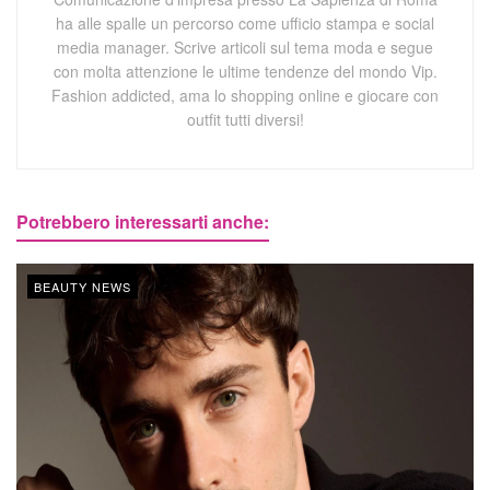
ha alle spalle un percorso come ufficio stampa e social
media manager. Scrive articoli sul tema moda e segue
con molta attenzione le ultime tendenze del mondo Vip.
Fashion addicted, ama lo shopping online e giocare con
outfit tutti diversi!
Potrebbero interessarti anche:
BEAUTY NEWS