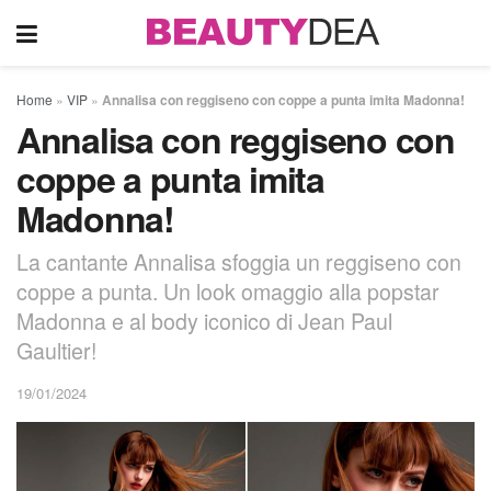
Home
»
VIP
»
Annalisa con reggiseno con coppe a punta imita Madonna!
Annalisa con reggiseno con
coppe a punta imita
Madonna!
La cantante Annalisa sfoggia un reggiseno con
coppe a punta. Un look omaggio alla popstar
Madonna e al body iconico di Jean Paul
Gaultier!
19/01/2024