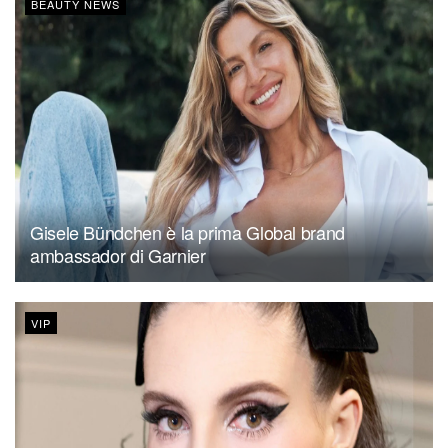
BEAUTY NEWS
Gisele Bündchen è la prima Global brand
ambassador di Garnier
VIP