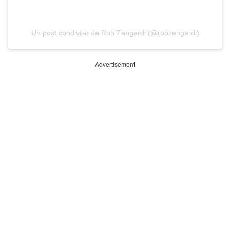
Un post condiviso da Rob Zangardi (@robzangardi)
Advertisement