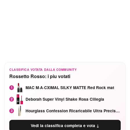
CLASSIFICA VOTATA DALLA COMMUNITY
Rossetto Rosso: i piu votati
MAC M·A·CXIMAL SILKY MATTE Red Rock mat
1
Deborah Super Vinyl Shake Rosa Ciliegia
2
Hourglass Confession Ricaricabile Ultra Preciso Ad Alta Intensità Secretly Classic Red
3
Vedi la classifica completa e vota ↓