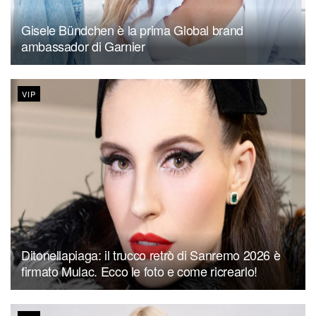
Gisele Bündchen è la prima Global brand
ambassador di Garnier
VIP
Ditonellapiaga: il trucco retrò di Sanremo 2026 è
firmato Mulac. Ecco le foto e come ricrearlo!