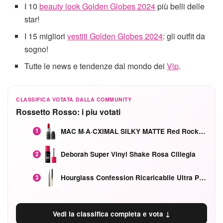
I 10
beauty look Golden Globes 2024
più belli delle
star!
I 15 migliori
vestiti Golden Globes 2024
: gli outfit da
sogno!
Tutte le news e tendenze dal mondo dei
Vip
.
CLASSIFICA VOTATA DALLA COMMUNITY
Rossetto Rosso: i piu votati
MAC M·A·CXIMAL SILKY MATTE Red Rock mat
1
Deborah Super Vinyl Shake Rosa Ciliegia
2
Hourglass Confession Ricaricabile Ultra Preciso Ad Alta Intensità Secretly Classic Red
3
Vedi la classifica completa e vota ↓