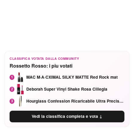
CLASSIFICA VOTATA DALLA COMMUNITY
Rossetto Rosso: i piu votati
MAC M·A·CXIMAL SILKY MATTE Red Rock mat
1
Deborah Super Vinyl Shake Rosa Ciliegia
2
Hourglass Confession Ricaricabile Ultra Preciso Ad Alta Intensità Secretly Classic Red
3
Vedi la classifica completa e vota ↓