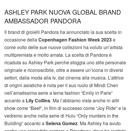
ASHLEY PARK NUOVA GLOBAL BRAND
AMBASSADOR PANDORA
Il brand di gioielli Pandora ha annunciato la sua scelta in
occasione della
Copenhagen Fashion Week 2023
e
come volto delle sue nuove collezioni ha voluto un’artista
multipremiata e molto amata. La scelta di Pandora è
ricaduta su Ashley Park perché sfoggia uno stile personale
originale e riconoscibile, oltre a essere un’icona in diversi
settori, dalla moda alla tv, dal cinema alla musica. L’attrice
di origini asiatiche è nota per il suo ruolo di Mindi Chen
nell’amatissima serie a tema fashion “Emily in Paris”
accanto a
Lily Collins
. Ma l’abbiamo vista anche in altri
show come “Beef”, in film di successo come “Joy Ride” e la
vedremo anche nella serie di Hulu “Only murders in the
Building” accanto a
Selena Gomez
. Ma Ashley ha avuto
anche una splendida carriera a Broadway, dove ha recitato