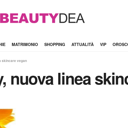
HIE
MATRIMONIO
SHOPPING
ATTUALITÀ
VIP
OROSC
ea skincare vegan
y, nuova linea ski