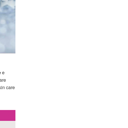
e
e
care
kin care