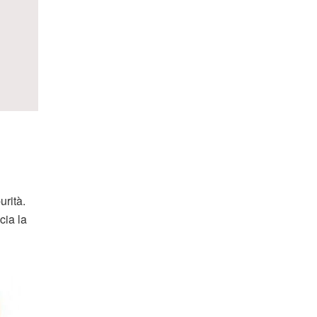
urità.
cia la