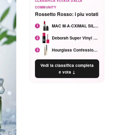
CLASSIFICA VOTATA DALLA
COMMUNITY
Rossetto Rosso: i piu votati
MAC M·A·CXIMAL SILKY MATTE Red Rock mat
1
Deborah Super Vinyl Shake Rosa Ciliegia
2
Hourglass Confession Ricaricabile Ultra Preciso Ad Alta Intensità Secretly Classic Red
3
Vedi la classifica completa
e vota ↓