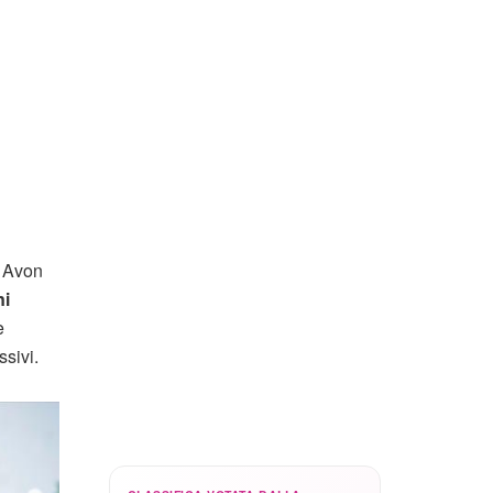
e Avon
ni
e
sivi.