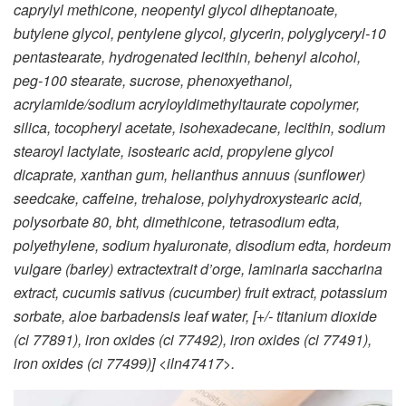
caprylyl methicone, neopentyl glycol diheptanoate,
butylene glycol, pentylene glycol, glycerin, polyglyceryl-10
pentastearate, hydrogenated lecithin, behenyl alcohol,
peg-100 stearate, sucrose, phenoxyethanol,
acrylamide/sodium acryloyldimethyltaurate copolymer,
silica, tocopheryl acetate, isohexadecane, lecithin, sodium
stearoyl lactylate, isostearic acid, propylene glycol
dicaprate, xanthan gum, helianthus annuus (sunflower)
seedcake, caffeine, trehalose, polyhydroxystearic acid,
polysorbate 80, bht, dimethicone, tetrasodium edta,
polyethylene, sodium hyaluronate, disodium edta, hordeum
vulgare (barley) extractextrait d’orge, laminaria saccharina
extract, cucumis sativus (cucumber) fruit extract, potassium
sorbate, aloe barbadensis leaf water, [+/- titanium dioxide
(ci 77891), iron oxides (ci 77492), iron oxides (ci 77491),
iron oxides (ci 77499)] <iln47417>.