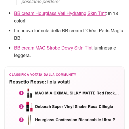
possiamo perdere:
BB cream Hourglass Veil Hydrating Skin Tint
: in 18
colori!
La nuova formula della BB cream L’Oréal Paris Magic
BB.
BB cream MAC Strobe Dewy Skin Tint
luminosa e
leggera.
CLASSIFICA VOTATA DALLA COMMUNITY
Rossetto Rosso: i piu votati
MAC M·A·CXIMAL SILKY MATTE Red Rock mat
1
Deborah Super Vinyl Shake Rosa Ciliegia
2
Hourglass Confession Ricaricabile Ultra Preciso Ad Alta Intensità Secretly Classic Red
3