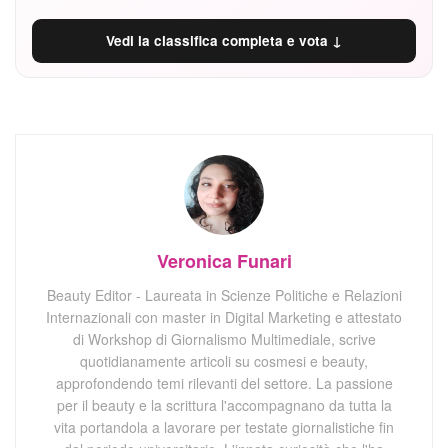
Vedi la classifica completa e vota ↓
Veronica Funari
Beauty Editor - Laureata in Scienze Politiche e Relazioni
Internazionali con master in Digital Marketing e attestato
di Workshop di Giornalismo Multimediale, scrive
quotidianamente articoli su cosmesi e beauty,
approfondendo temi rilevanti del settore. La passione
per il beauty e la scrittura l'accompagnano da tutta la
vita portandola a lavorare per testate giornalistiche fin