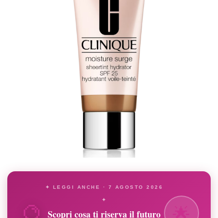
✦ LEGGI ANCHE · 7 AGOSTO 2026
🔮
✦
🌟
Scopri cosa ti riserva il futuro