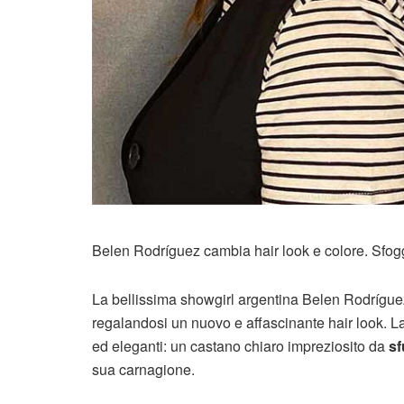
Belen Rodríguez cambia hair look e colore. Sfo
La bellissima showgirl argentina Belen Rodrígue
regalandosi un nuovo e affascinante hair look. L
ed eleganti: un castano chiaro impreziosito da
sf
sua carnagione.