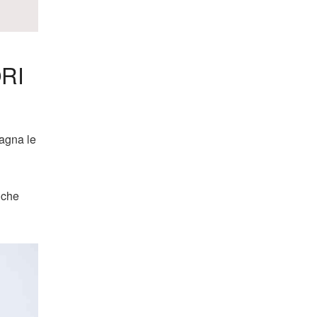
RI
pagna le
che