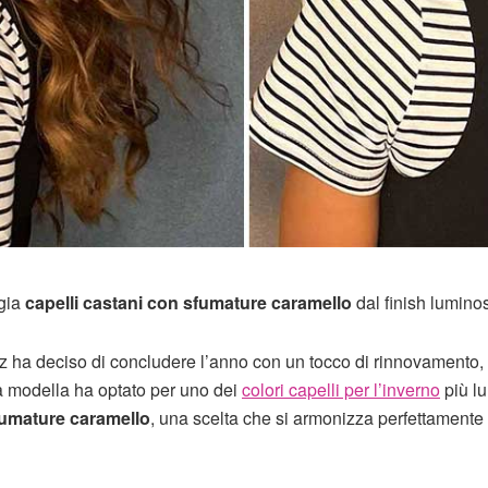
ggia
capelli castani con sfumature caramello
dal finish lumino
z ha deciso di concludere l’anno con un tocco di rinnovamento,
a modella ha optato per uno dei
colori capelli per l’inverno
più l
umature caramello
, una scelta che si armonizza perfettamente