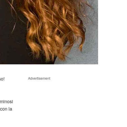
so!
Advertisement
uminosi
 con la