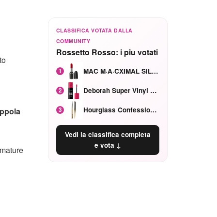
CLASSIFICA VOTATA DALLA
COMMUNITY
Rossetto Rosso: i piu votati
to
MAC M·A·CXIMAL SILKY MATTE Red Rock mat
1
Deborah Super Vinyl Shake Rosa Ciliegia
2
Hourglass Confession Ricaricabile Ultra Preciso Ad Alta Intensità Secretly Classic Red
3
oppola
Vedi la classifica completa
e vota ↓
umature