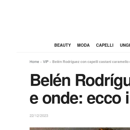
BEAUTY
MODA
CAPELLI
UNG
Home
»
VIP
»
Belén Rodríguez con capelli castani caramello e
Belén Rodrígu
e onde: ecco i
22/12/2023