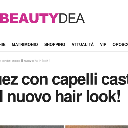
HIE
MATRIMONIO
SHOPPING
ATTUALITÀ
VIP
OROSC
 onde: ecco il nuovo hair look!
ez con capelli cas
l nuovo hair look!