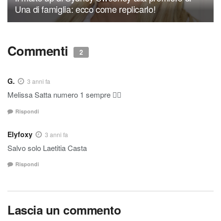
Una di famiglia: ecco come replicarlo!
Commenti
2
G.
3 anni fa
Melissa Satta numero 1 sempre 👍🏼
Rispondi
Elyfoxy
3 anni fa
Salvo solo Laetitia Casta
Rispondi
Lascia un commento