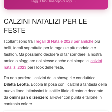
Leggi il tuo Oroscopo di oggi →
CALZINI NATALIZI PER LE
FESTE
I collant sono tra i
regali di Natale 2023 per amiche
più
belli, ideali soprattutto per le ragazze più modaiole e
fashion. Ma possiamo decidere di far sorridere la nostra
amica o sfoggiare noi stesse anche dei simpatici
calzini
natalizi 2023
per i look delle feste,
Da non perdere i calzini della showgirl e conduttrice
Diletta Leotta
. Eccola in posa con i calzini a fantasia della
nuova linea Intimissimi in sottile filato di cotone decorate
da
omini pan di zenzero
all-over con punta e tallone in
contrasto colore.