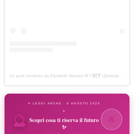
Un post condiviso da Elizabeth Stewart 🐯🎈🈹🍸 (@elizabethstewart1)
✦ LEGGI ANCHE · 9 AGOSTO 2026
🔮
✦
🌟
Scopri cosa ti riserva il futuro
✨