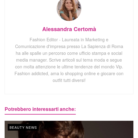
Alessandra Certomà
Fashion Editor - Laureata in Marketing e
Comunicazione d'impresa presso La Sapienza di Roma
ha alle spalle un percorso come ufficio stampa e social
media manager. Scrive articoli sul tema moda e segue
con molta attenzione le ultime tendenze del mondo Vip.
Fashion addicted, ama lo shopping online e giocare con
outfit tutti diversi!
Potrebbero interessarti anche:
BEAUTY NEWS