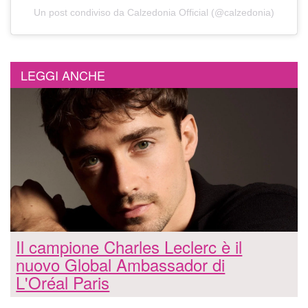
Un post condiviso da Calzedonia Official (@calzedonia)
LEGGI ANCHE
Il campione Charles Leclerc è il
nuovo Global Ambassador di
L'Oréal Paris