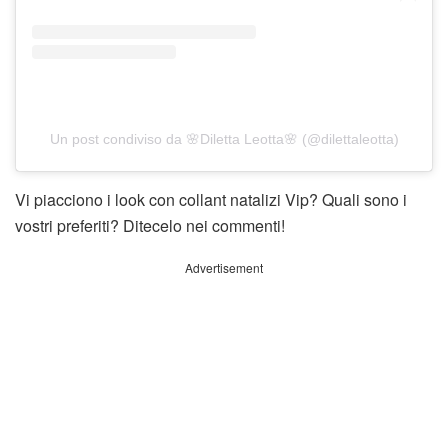
Un post condiviso da 🌸Diletta Leotta🌸 (@dilettaleotta)
Vi piacciono i look con collant natalizi Vip? Quali sono i
vostri preferiti? Ditecelo nei commenti!
Advertisement