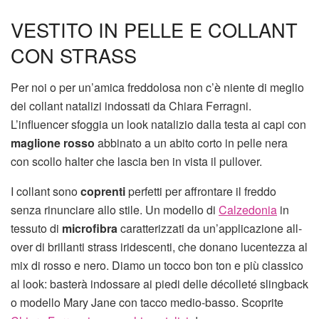
VESTITO IN PELLE E COLLANT
CON STRASS
Per noi o per un’amica freddolosa non c’è niente di meglio
dei collant natalizi indossati da Chiara Ferragni.
L’influencer sfoggia un look natalizio dalla testa ai capi con
maglione rosso
abbinato a un abito corto in pelle nera
con scollo halter che lascia ben in vista il pullover.
I collant sono
coprenti
perfetti per affrontare il freddo
senza rinunciare allo stile. Un modello di
Calzedonia
in
tessuto di
microfibra
caratterizzati da un’applicazione all-
over di brillanti strass iridescenti, che donano lucentezza al
mix di rosso e nero. Diamo un tocco bon ton e più classico
al look: basterà indossare ai piedi delle décolleté slingback
o modello Mary Jane con tacco medio-basso. Scoprite