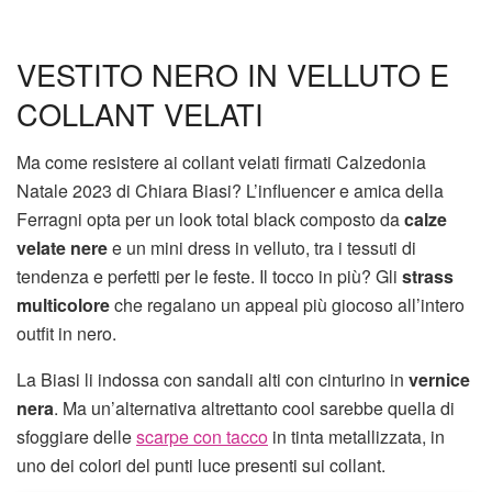
VESTITO NERO IN VELLUTO E
COLLANT VELATI
Ma come resistere ai collant velati firmati Calzedonia
Natale 2023 di Chiara Biasi? L’influencer e amica della
Ferragni opta per un look total black composto da
calze
velate nere
e un mini dress in velluto, tra i tessuti di
tendenza e perfetti per le feste. Il tocco in più? Gli
strass
multicolore
che regalano un appeal più giocoso all’intero
outfit in nero.
La Biasi li indossa con sandali alti con cinturino in
vernice
nera
. Ma un’alternativa altrettanto cool sarebbe quella di
sfoggiare delle
scarpe con tacco
in tinta metallizzata, in
uno dei colori del punti luce presenti sui collant.