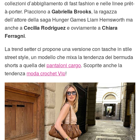
collezioni d’abbigliamento di fast fashion e nelle linee prêt-
à-porter. Piacciono a
Gabriella Brooks
, la ragazza
dell’attore della saga Hunger Games Liam Hemsworth ma
anche a
Cecilia Rodriguez
e ovviamente a
Chiara
Ferragni
.
La trend setter ci propone una versione con tasche in stile
street style, un modello che mixa la tendenza dei bermuda
shorts a quella dei
pantaloni cargo
. Scoprite anche la
tendenza
moda crochet Vip
!