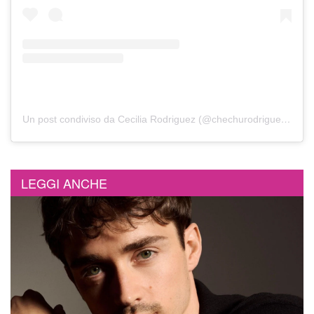
Un post condiviso da Cecilia Rodriguez (@chechurodriguez_real)
LEGGI ANCHE