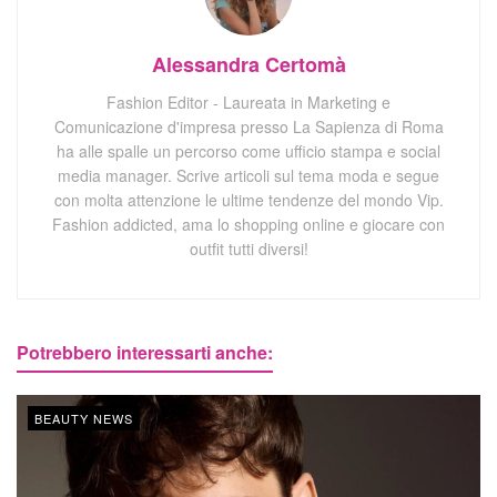
Alessandra Certomà
Fashion Editor - Laureata in Marketing e
Comunicazione d'impresa presso La Sapienza di Roma
ha alle spalle un percorso come ufficio stampa e social
media manager. Scrive articoli sul tema moda e segue
con molta attenzione le ultime tendenze del mondo Vip.
Fashion addicted, ama lo shopping online e giocare con
outfit tutti diversi!
Potrebbero interessarti anche:
BEAUTY NEWS