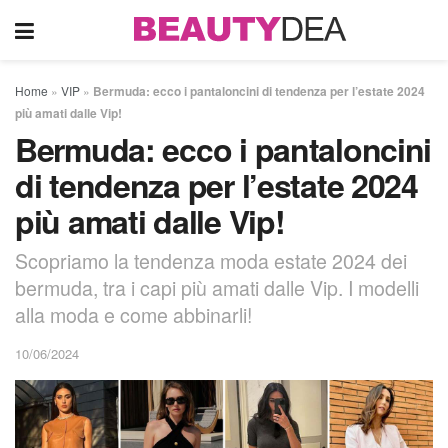
Home
»
VIP
»
Bermuda: ecco i pantaloncini di tendenza per l’estate 2024
più amati dalle Vip!
Bermuda: ecco i pantaloncini
di tendenza per l’estate 2024
più amati dalle Vip!
Scopriamo la tendenza moda estate 2024 dei
bermuda, tra i capi più amati dalle Vip. I modelli
alla moda e come abbinarli!
10/06/2024