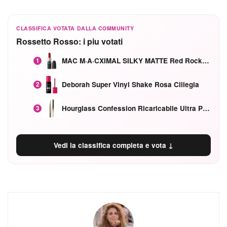
CLASSIFICA VOTATA DALLA COMMUNITY
Rossetto Rosso: i piu votati
MAC M·A·CXIMAL SILKY MATTE Red Rock mat
1
Deborah Super Vinyl Shake Rosa Ciliegia
2
Hourglass Confession Ricaricabile Ultra Preciso Ad Alta Intensità Secretly Classic Red
3
Vedi la classifica completa e vota ↓