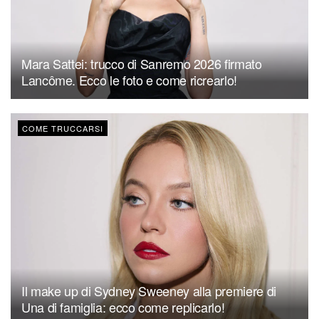
Mara Sattei: trucco di Sanremo 2026 firmato
Lancôme. Ecco le foto e come ricrearlo!
COME TRUCCARSI
Il make up di Sydney Sweeney alla premiere di
Una di famiglia: ecco come replicarlo!