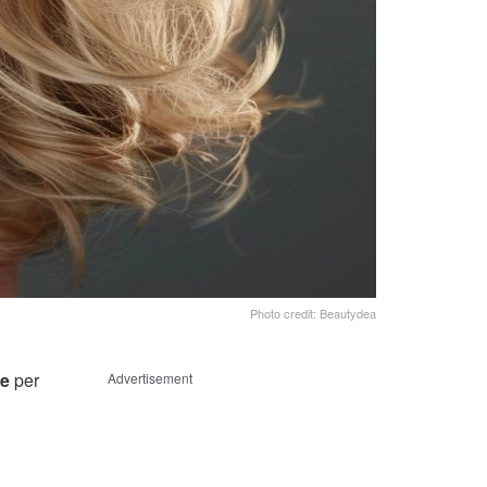
Photo credit: Beautydea
he
per
Advertisement