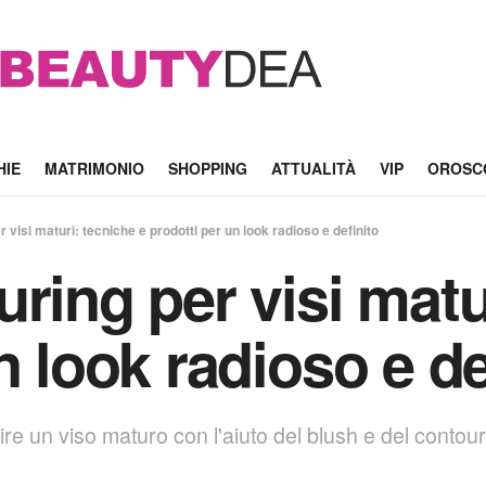
HIE
MATRIMONIO
SHOPPING
ATTUALITÀ
VIP
OROSC
 visi maturi: tecniche e prodotti per un look radioso e definito
ring per visi matu
n look radioso e de
re un viso maturo con l'aiuto del blush e del contour