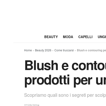
BEAUTY
MODA
CAPELLI
UNG
Home
»
Beauty 2026
»
Come truccarsi
»
Blush e contouring per
Blush e contou
prodotti per u
Scopriamo quali sono i segreti per scolpi
27/05/2024