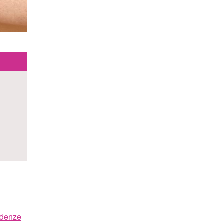
O
ndenze