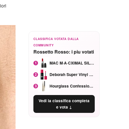
iori
CLASSIFICA VOTATA DALLA
COMMUNITY
Rossetto Rosso: i piu votati
MAC M·A·CXIMAL SILKY MATTE Red Rock mat
1
Deborah Super Vinyl Shake Rosa Ciliegia
2
Hourglass Confession Ricaricabile Ultra Preciso Ad Alta Intensità Secretly Classic Red
3
Vedi la classifica completa
e vota ↓