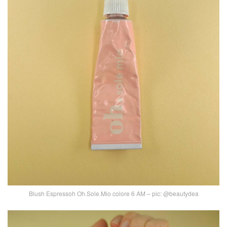
Blush Espressoh Oh.Sole.Mio colore 6 AM – pic: @beautydea