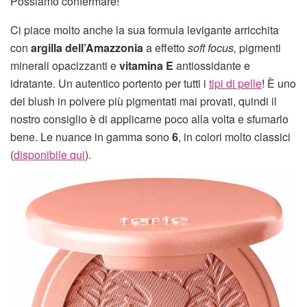
Possiamo confermare!
Ci piace molto anche la sua formula levigante arricchita
con
argilla dell’Amazzonia
a effetto
soft focus,
pigmenti
minerali opacizzanti e
vitamina E
antiossidante e
idratante. Un autentico portento per tutti i
tipi di pelle
! È uno
dei blush in polvere più pigmentati mai provati, quindi il
nostro consiglio è di applicarne poco alla volta e sfumarlo
bene. Le nuance in gamma sono
6
, in colori molto classici
(
disponibile qui
).