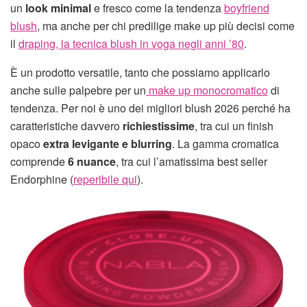
un
look minimal
e fresco come la tendenza
boyfriend
blush
, ma anche per chi predilige make up più decisi come
il
draping, la tecnica blush in voga negli anni ’80
.
È un prodotto versatile, tanto che possiamo applicarlo
anche sulle palpebre per un
make up monocromatico
di
tendenza. Per noi è uno dei migliori blush 2026 perché ha
caratteristiche davvero
richiestissime
, tra cui un finish
opaco
extra levigante e blurring
. La gamma cromatica
comprende
6 nuance
, tra cui l’amatissima best seller
Endorphine (
reperibile qui
).