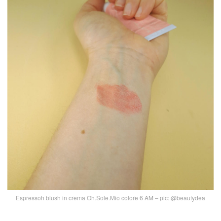
Espressoh blush in crema Oh.Sole.Mio colore 6 AM – pic: @beautydea