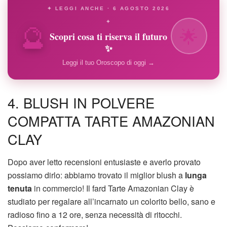
✦ LEGGI ANCHE · 6 AGOSTO 2026
🔮
✦
🌟
Scopri cosa ti riserva il futuro
✨
Leggi il tuo Oroscopo di oggi →
4. BLUSH IN POLVERE
COMPATTA TARTE AMAZONIAN
CLAY
Dopo aver letto recensioni entusiaste e averlo provato
possiamo dirlo: abbiamo trovato il miglior blush a
lunga
tenuta
in commercio! Il fard Tarte Amazonian Clay è
studiato per regalare all’incarnato un colorito bello, sano e
radioso fino a 12 ore, senza necessità di ritocchi.