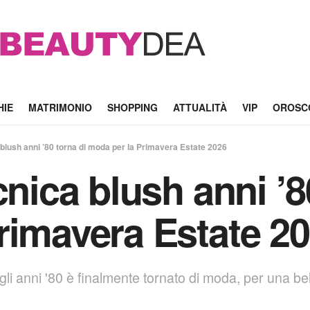
HIE
MATRIMONIO
SHOPPING
ATTUALITÀ
VIP
OROSC
 blush anni ’80 torna di moda per la Primavera Estate 2026
cnica blush anni ’8
rimavera Estate 2
i anni '80 è finalmente tornato di moda, per una bell