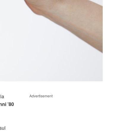
lla
Advertisement
nni ’80
sul