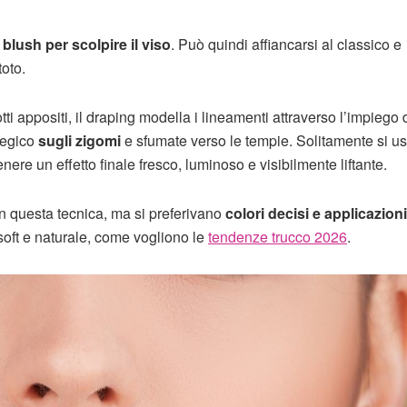
il blush per scolpire il viso
. Può quindi affiancarsi al classico e
toto.
ti appositi, il draping modella i lineamenti attraverso l’impiego 
tegico
sugli zigomi
e sfumate verso le tempie. Solitamente si u
tenere un effetto finale fresco, luminoso e visibilmente liftante.
n questa tecnica, ma si preferivano
colori decisi e applicazioni
 soft e naturale, come vogliono le
tendenze trucco 2026
.