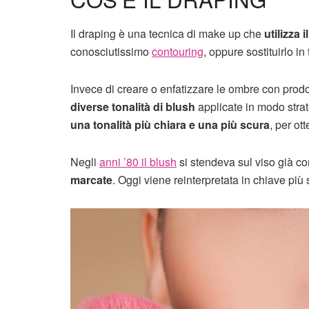
Il draping è una tecnica di make up che
utilizza 
conosciutissimo
contouring
, oppure sostituirlo in 
Invece di creare o enfatizzare le ombre con prodot
diverse tonalità di blush
applicate in modo stra
una tonalità più chiara e una più scura
, per ot
Negli
anni ’80 il blush
si stendeva sul viso già co
marcate
. Oggi viene reinterpretata in chiave più