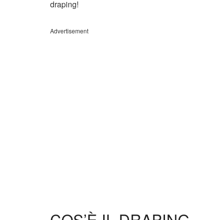
draping!
Advertisement
COS’È IL DRAPING