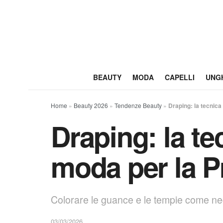
BEAUTY
MODA
CAPELLI
UNG
Home
»
Beauty 2026
»
Tendenze Beauty
»
Draping: la tecnica
Draping: la te
moda per la P
Colorare le guance e le tempie come negl
03/03/2026