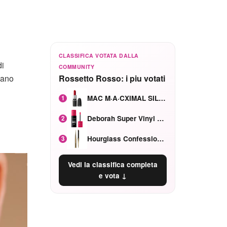
CLASSIFICA VOTATA DALLA
di
COMMUNITY
sano
Rossetto Rosso: i piu votati
MAC M·A·CXIMAL SILKY MATTE Red Rock mat
1
Deborah Super Vinyl Shake Rosa Ciliegia
2
Hourglass Confession Ricaricabile Ultra Preciso Ad Alta Intensità Secretly Classic Red
3
Vedi la classifica completa
e vota ↓