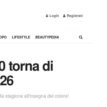
Login
Registrati
OPO
LIFESTYLE
BEAUTYPEDIA
0 torna di
026
a stagione all'insegna del colore!