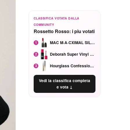
CLASSIFICA VOTATA DALLA
COMMUNITY
Rossetto Rosso: i piu votati
MAC M·A·CXIMAL SILKY MATTE Red Rock mat
1
Deborah Super Vinyl Shake Rosa Ciliegia
2
Hourglass Confession Ricaricabile Ultra Preciso Ad Alta Intensità Secretly Classic Red
3
Vedi la classifica completa
e vota ↓