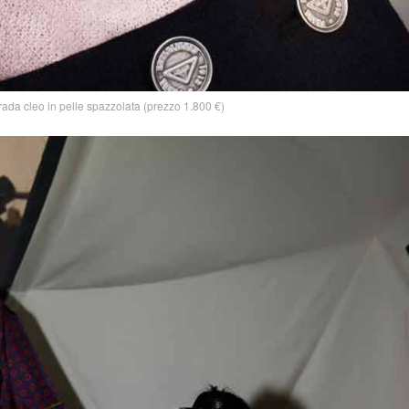
rada cleo in pelle spazzolata (prezzo 1.800 €)