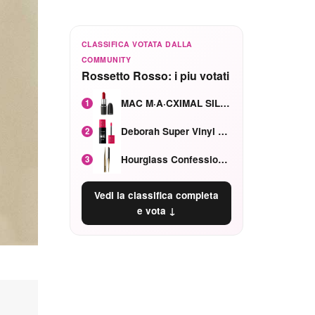
CLASSIFICA VOTATA DALLA
COMMUNITY
Rossetto Rosso: i piu votati
MAC M·A·CXIMAL SILKY MATTE Red Rock mat
1
Deborah Super Vinyl Shake Rosa Ciliegia
2
Hourglass Confession Ricaricabile Ultra Preciso Ad Alta Intensità Secretly Classic Red
3
Vedi la classifica completa
e vota ↓