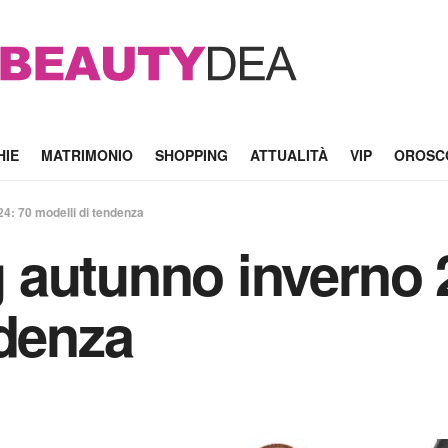
HIE
MATRIMONIO
SHOPPING
ATTUALITÀ
VIP
OROSC
4: 70 modelli di tendenza
autunno inverno 
ndenza