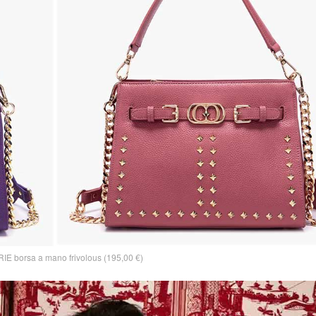
E borsa a mano frivolous (195,00 €)