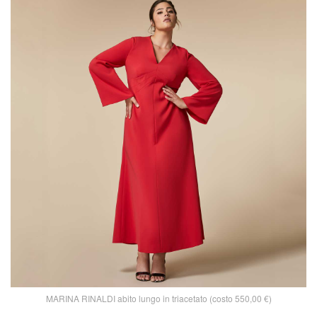
MARINA RINALDI abito lungo in triacetato (costo 550,00 €)