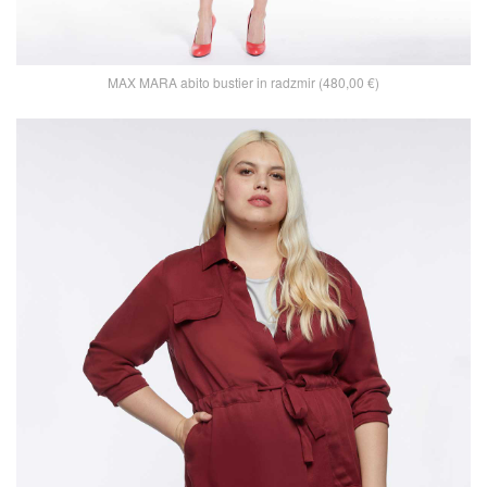
MAX MARA abito bustier in radzmir (480,00 €)