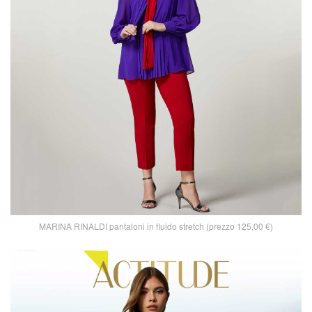
MARINA RINALDI pantaloni in fluido stretch (prezzo 125,00 €)