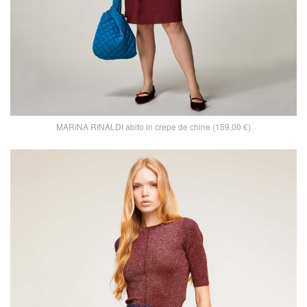
MARINA RINALDI abito in crepe de chine (159,00 €)