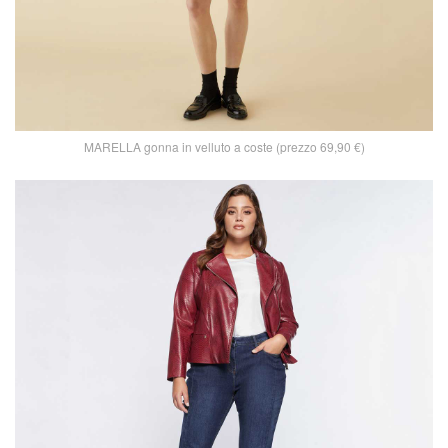
MARELLA gonna in velluto a coste (prezzo 69,90 €)