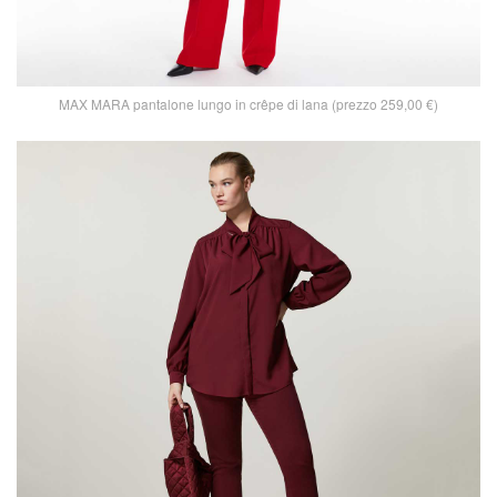
MAX MARA pantalone lungo in crêpe di lana (prezzo 259,00 €)