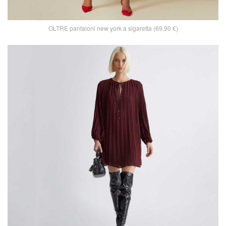
OLTRE pantaloni new york a sigaretta (69,90 €)