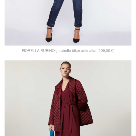
FIORELLA RUBINO giubbotto biker animalier (109,00 €)