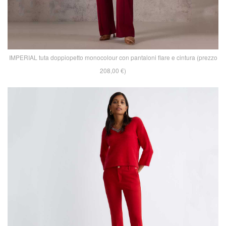
IMPERIAL tuta doppiopetto monocolour con pantaloni flare e cintura (prezzo
208,00 €)