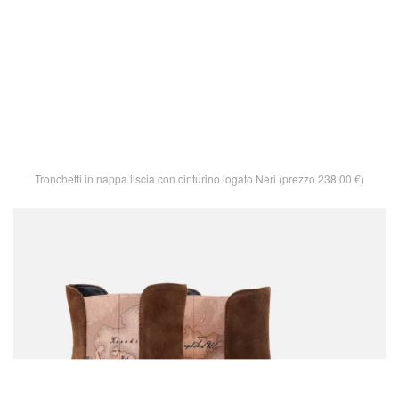
Tronchetti in nappa liscia con cinturino logato Neri (prezzo 238,00 €)