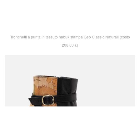
Tronchetti a punta in tessuto nabuk stampa Geo Classic Naturali (costo
208,00 €)