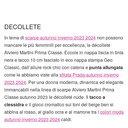
DECOLLETE
In tema di
scarpe autunno inverno 2023 2024
non possono
mancare le più femminili per eccellenza, le décolleté
Alviero Martini Prima Classe. Eccole in nappa liscia in tinta
nera e tacco 10 cm fasciato in eco nappa stampa Geo
Classic, dall’allure rock chic con catena e
punta allungata
come le abbiamo viste alla
sfilata Prada autunno inverno
2023 2024
. Per una donna moderna, dinamica ed elegante
immancabili nella linea di scarpe Alviero Martini Prima
Classe autunno 2023 le décolleté nude. Il
tacco a
clessidra
e il gioco cromatico sui toni del beige ben si
abbina al rosso, al giallo ocra e al marrone tra i
colori moda
autunno inverno 2023 2024
caldi.