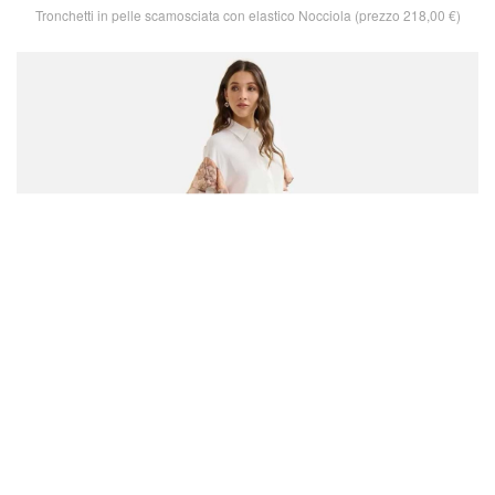
Tronchetti in pelle scamosciata con elastico Nocciola (prezzo 218,00 €)