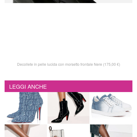
Decollete in pelle lucida con morsetto frontale Nere (175,00 €)
LEGGI ANCHE