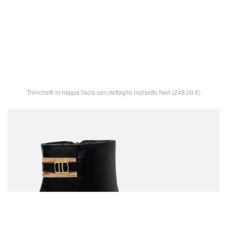
Tronchetti in nappa liscia con dettaglio morsetto Neri (248,00 €)