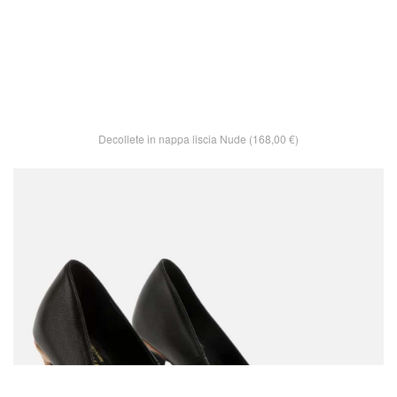
Decollete in nappa liscia Nude (168,00 €)