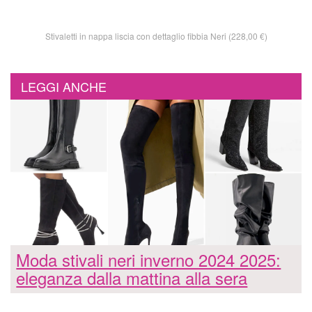
Stivaletti in nappa liscia con dettaglio fibbia Neri (228,00 €)
LEGGI ANCHE
Moda stivali neri inverno 2024 2025:
eleganza dalla mattina alla sera