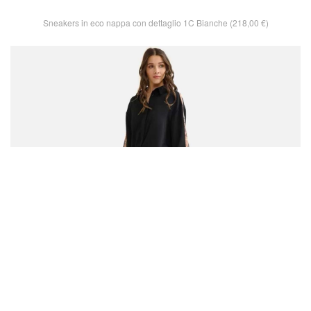
Sneakers in eco nappa con dettaglio 1C Bianche (218,00 €)