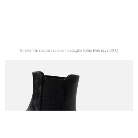
Stivaletti in nappa liscia con dettaglio fibbia Neri (228,00 €)