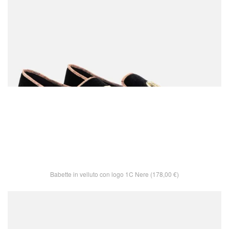
Babette in velluto con logo 1C Nere (178,00 €)