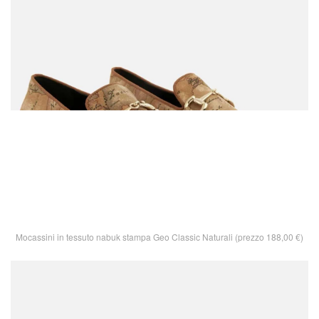
Mocassini in tessuto nabuk stampa Geo Classic Naturali (prezzo 188,00 €)