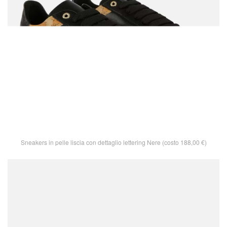
Sneakers in pelle liscia con dettaglio lettering Nere (costo 188,00 €)