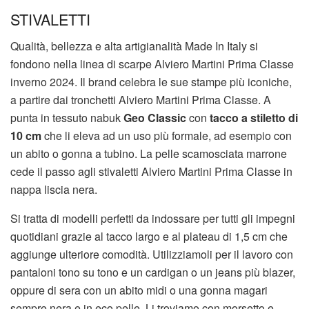
STIVALETTI
Qualità, bellezza e alta artigianalità Made In Italy si
fondono nella linea di scarpe Alviero Martini Prima Classe
inverno 2024. Il brand celebra le sue stampe più iconiche,
a partire dai tronchetti Alviero Martini Prima Classe. A
punta in tessuto nabuk
Geo Classic
con
tacco a stiletto di
10 cm
che li eleva ad un uso più formale, ad esempio con
un abito o gonna a tubino. La pelle scamosciata marrone
cede il passo agli stivaletti Alviero Martini Prima Classe in
nappa liscia nera.
Si tratta di modelli perfetti da indossare per tutti gli impegni
quotidiani grazie al tacco largo e al plateau di 1,5 cm che
aggiunge ulteriore comodità. Utilizziamoli per il lavoro con
pantaloni tono su tono e un cardigan o un jeans più blazer,
oppure di sera con un abito midi o una gonna magari
sempre nera e in eco pelle. Li troviamo con morsetto e