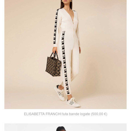
ELISABETTA FRANCHI tuta bande logate (500,00 €)