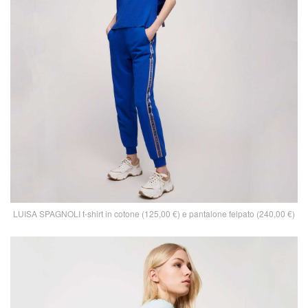
LUISA SPAGNOLI t-shirt in cotone (125,00 €) e pantalone felpato (240,00 €)