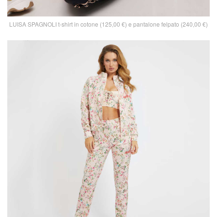
LUISA SPAGNOLI t-shirt in cotone (125,00 €) e pantalone felpato (240,00 €)