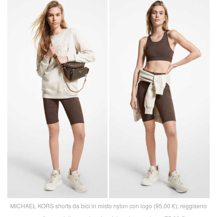
MICHAEL KORS shorts da bici in misto nylon con logo (95,00 €); reggiseno