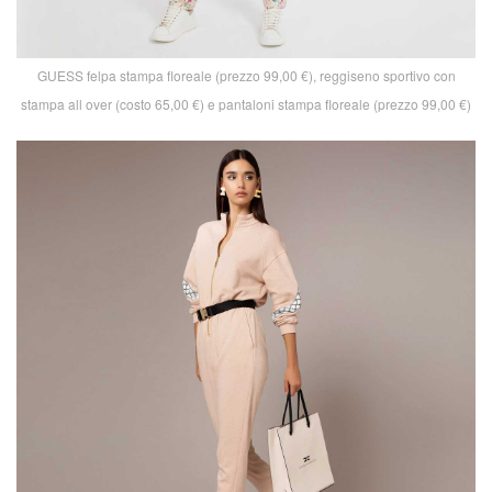
GUESS felpa stampa floreale (prezzo 99,00 €), reggiseno sportivo con
stampa all over (costo 65,00 €) e pantaloni stampa floreale (prezzo 99,00 €)