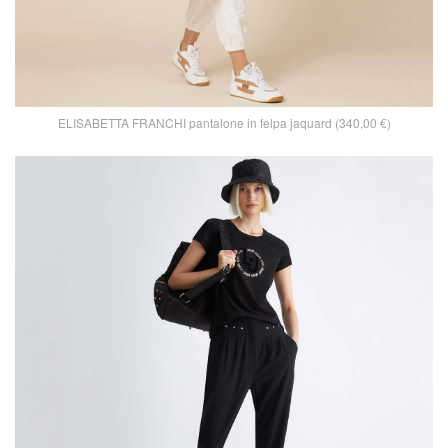
ELISABETTA FRANCHI pantalone in felpa jaquard (340,00 €)