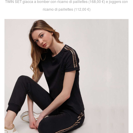
TWIN SET giacca a bomber con ricamo di paillettes (168,00 €) e joggers con
ricamo di paillettes (112,00 €)