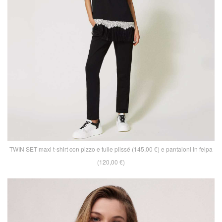
TWIN SET maxi t-shirt con pizzo e tulle plissé (145,00 €) e pantaloni in felpa
(120,00 €)