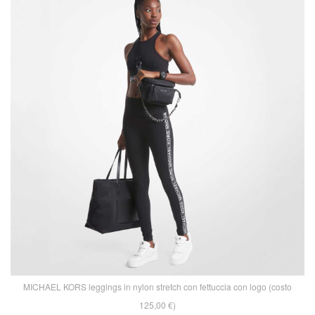
MICHAEL KORS leggings in nylon stretch con fettuccia con logo (costo
125,00 €)