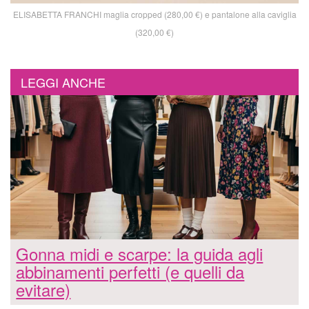
ELISABETTA FRANCHI maglia cropped (280,00 €) e pantalone alla caviglia
(320,00 €)
LEGGI ANCHE
Gonna midi e scarpe: la guida agli
abbinamenti perfetti (e quelli da
evitare)