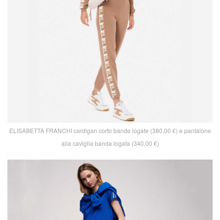
ELISABETTA FRANCHI cardigan corto bande logate (380,00 €) e pantalone
alla caviglia banda logata (340,00 €)