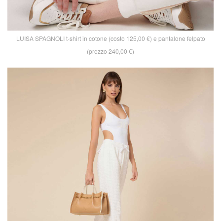
LUISA SPAGNOLI t-shirt in cotone (costo 125,00 €) e pantalone felpato
(prezzo 240,00 €)