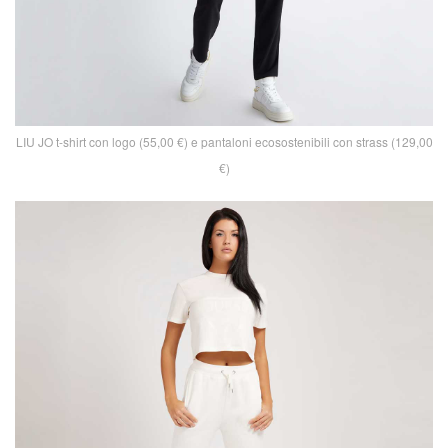
LIU JO t-shirt con logo (55,00 €) e pantaloni ecosostenibili con strass (129,00
€)