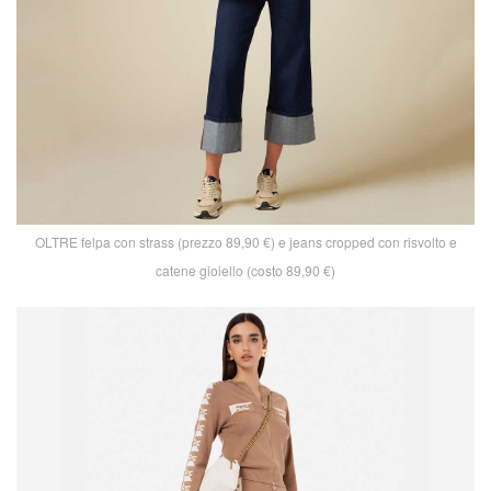
OLTRE felpa con strass (prezzo 89,90 €) e jeans cropped con risvolto e
catene gioiello (costo 89,90 €)