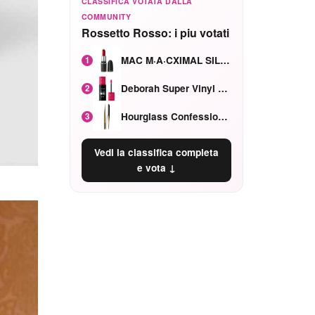
CLASSIFICA VOTATA DALLA
COMMUNITY
Rossetto Rosso: i piu votati
MAC M·A·CXIMAL SILKY MATTE Red Rock mat
1
Deborah Super Vinyl Shake Rosa Ciliegia
2
Hourglass Confession Ricaricabile Ultra Preciso Ad Alta Intensità Secretly Classic Red
3
Vedi la classifica completa
e vota ↓