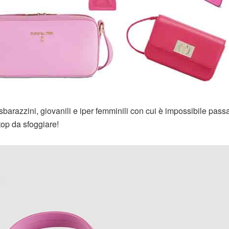
barazzini, giovanili e iper femminili con cui è impossibile pass
top da sfoggiare!