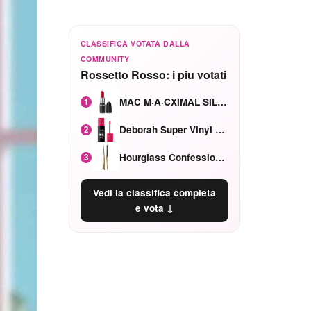
CLASSIFICA VOTATA DALLA
COMMUNITY
Rossetto Rosso: i piu votati
MAC M·A·CXIMAL SILKY MATTE Red Rock mat
1
Deborah Super Vinyl Shake Rosa Ciliegia
2
Hourglass Confession Ricaricabile Ultra Preciso Ad Alta Intensità Secretly Classic Red
3
Vedi la classifica completa
e vota ↓