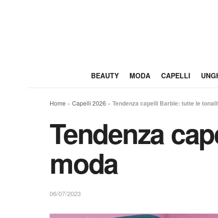
BEAUTY
MODA
CAPELLI
UNG
Home
»
Capelli 2026
»
Tendenza capelli Barbie: tutte le tonal
Tendenza capell
moda
06/07/2023