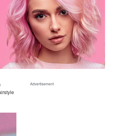
a
Advertisement
irstyle