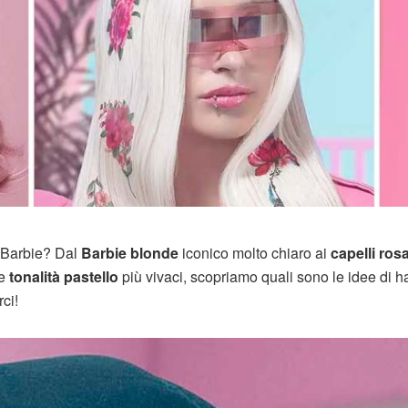
i Barbie? Dal
Barbie blonde
iconico molto chiaro ai
capelli ros
le
tonalità pastello
più vivaci, scopriamo quali sono le idee di ha
rci!